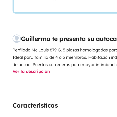
Guillermo te presenta su autoc
Perfilada Mc Louis 879 G. 5 plazas homologadas para 
Ideal para familia de 4 o 5 miembros. Habitación ind
de ancho. Puertas correderas para mayor intimidad 
Ver la descripción
baño. Grandes armarios percheros y puertas. Luces l
teléfonos móviles u otros dispositivos.Cama basculan
personas y posibilidad de una tercera cama en los si
y WC ampllio con armarios y espejo. Ducha con ma
del baño para mayor comodidad.Toldo parasol extensi
Características
vehiculo. Cocina con 3 fuegos y campana extractora
150 l. Microondas. El salón es apto para comer 5 pe