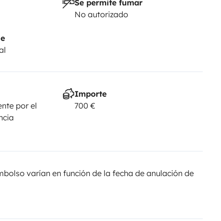
Se permite fumar
No autorizado
je
al
Importe
nte por el
700 €
ncia
olso varían en función de la fecha de anulación de