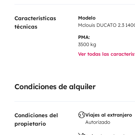
baño y manos para todos...........................................20 
reclinable..........................................................10 €
Mesa pl
Características 
Modelo
taburetes.............................15 €
Alfombra suelo tipo césp
Mclouis DUCATO 2.3 140
técnicas
............................10 €
Bicicletas................................................
PMA:
€
Silla autoplay......................................................................
3500 kg
niñ@..................................................................................... 1
Ver todas las caracterí
alimentaria antes de la salida.................... 10 €
Condiciones de alquiler
Condiciones del 
Viajes al extranjero
Autorizado
propietario