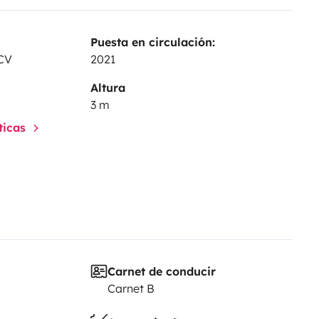
€
Sillón de camping
egable de camping con 4
Puesta en circulación:
ed artificial 5x2 m.
CV
2021
............................................. 50
Altura
................. 20 €
elevador
3 m
0 €
Servicio de compra
sticas
Carnet de conducir
Carnet B