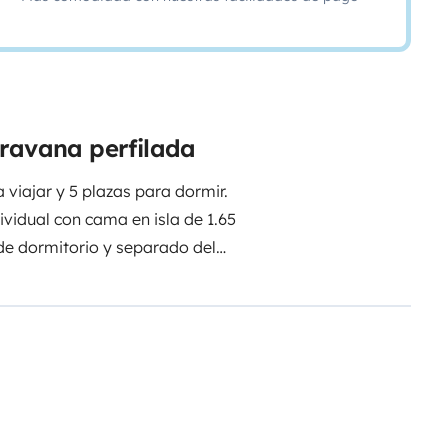
aravana perfilada
viajar y 5 plazas para dormir.
ividual con cama en isla de 1.65
de dormitorio y separado del
ed táctiles. 4 enchufes USB para
te central de 1.20 para 2
llones del salón.Baño con lavabo
mpara muy amplia independiente
blePlaca solar en el techo del
. Nevera y congelador grandes de
rsonas ampliamente ya que los