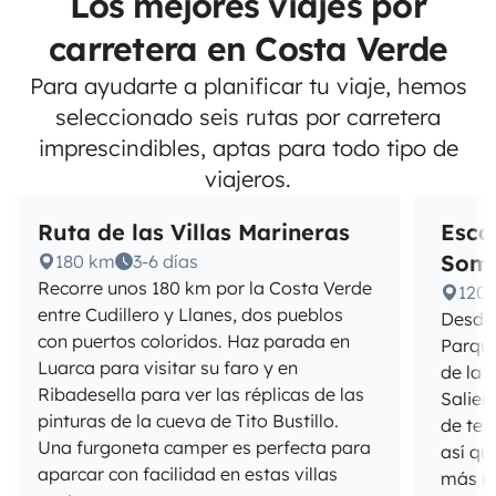
Los mejores viajes por
carretera en Costa Verde
Para ayudarte a planificar tu viaje, hemos
seleccionado seis rutas por carretera
imprescindibles, aptas para todo tipo de
viajeros.
Ruta de las Villas Marineras
Esca
Som
180 km
3-6 días
Recorre unos 180 km por la Costa Verde
120
entre Cudillero y Llanes, dos pueblos
Desde 
con puertos coloridos. Haz parada en
Parque
Luarca para visitar su faro y en
de la 
Ribadesella para ver las réplicas de las
Salien
pinturas de la cueva de Tito Bustillo.
de tei
Una furgoneta camper es perfecta para
así qu
aparcar con facilidad en estas villas
más ma