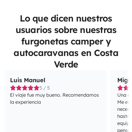
Lo que dicen nuestros
usuarios sobre nuestras
furgonetas camper y
autocaravanas en Costa
Verde
Luis Manuel
Migu
5 / 5
El viaje fue muy bueno. Recomendamos
Una ex
la experiencia
Me enca
necesi
hasta 
equipa
pensan