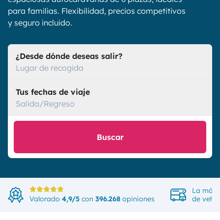
para familias. Flexibilidad, precios competitivos
y seguro incluido.
¿Desde dónde deseas salir?
Lugar de recogida
Tus fechas de viaje
Salida/Regreso
Buscar
La más 
Valorado
4,9/5
con
396.268
opiniones
de vehíc