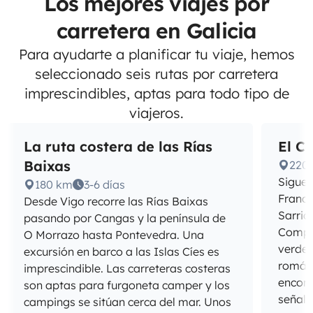
Los mejores viajes por
carretera en Galicia
Para ayudarte a planificar tu viaje, hemos
seleccionado seis rutas por carretera
imprescindibles, aptas para todo tipo de
viajeros.
La ruta costera de las Rías
El C
Baixas
220
Sigue 
180 km
3-6 días
Francé
Desde Vigo recorre las Rías Baixas
Sarria
pasando por Cangas y la península de
Compos
O Morrazo hasta Pontevedra. Una
verdes
excursión en barco a las Islas Cíes es
román
imprescindible. Las carreteras costeras
encont
son aptas para furgoneta camper y los
señali
campings se sitúan cerca del mar. Unos