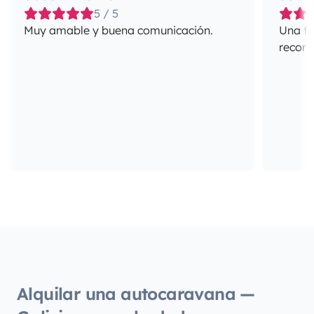
5 / 5
Muy amable y buena comunicación.
Una fa
recome
Alquilar una autocaravana —