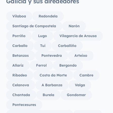
Galicia y sus alrededores
Vilaboa
Redondela
Santiago de Compostela
Narón
Porriño
Lugo
Vilagarcía de Arousa
Carballo
Tui
Carballiño
Betanzos
Pontevedra
Arteixo
Allariz
Ferrol
Bergondo
Ribadeo
Costa da Morte
Cambre
Celanova
A Barbanza
Valga
Chantada
Burela
Gondomar
Pontecesures