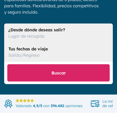
para familias. Flexibilidad, precios competitivos
y seguro incluido.
¿Desde dónde deseas salir?
Lugar de recogida
Tus fechas de viaje
Salida/Regreso
Buscar
La más 
Valorado
4,9/5
con
396.482
opiniones
de vehíc