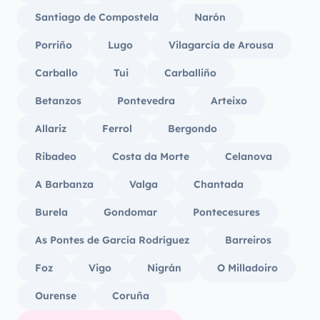
Santiago de Compostela
Narón
Porriño
Lugo
Vilagarcía de Arousa
Carballo
Tui
Carballiño
Betanzos
Pontevedra
Arteixo
Allariz
Ferrol
Bergondo
Ribadeo
Costa da Morte
Celanova
A Barbanza
Valga
Chantada
Burela
Gondomar
Pontecesures
As Pontes de García Rodríguez
Barreiros
Foz
Vigo
Nigrán
O Milladoiro
Ourense
Coruña