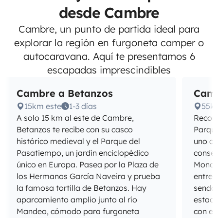
desde Cambre
Cambre, un punto de partida ideal para
explorar la región en furgoneta camper o
autocaravana. Aquí te presentamos 6
escapadas imprescindibles
Cambre a Betanzos
Camb
15km este
1-3 días
55k
A solo 15 km al este de Cambre,
Recorr
Betanzos te recibe con su casco
Parque
histórico medieval y el Parque del
uno de
Pasatiempo, un jardín enciclopédico
conser
único en Europa. Pasea por la Plaza de
Monast
los Hermanos García Naveira y prueba
entre 
la famosa tortilla de Betanzos. Hay
sendas
aparcamiento amplio junto al río
estaci
Mandeo, cómodo para furgoneta
con es