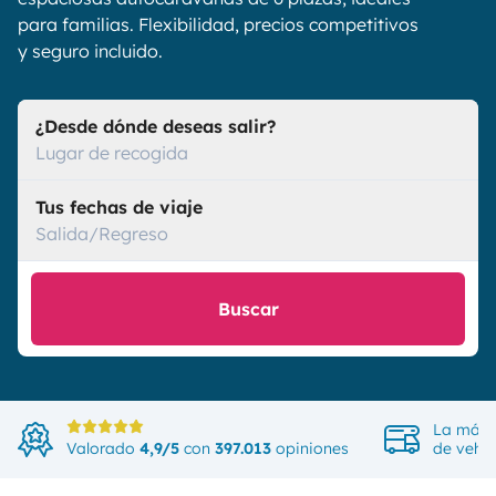
para familias. Flexibilidad, precios competitivos
y seguro incluido.
¿Desde dónde deseas salir?
Lugar de recogida
Tus fechas de viaje
Salida/Regreso
Buscar
La más 
Valorado
4,9/5
con
397.013
opiniones
de vehíc