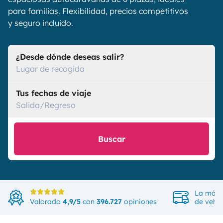
para familias. Flexibilidad, precios competitivos
y seguro incluido.
¿Desde dónde deseas salir?
Lugar de recogida
Tus fechas de viaje
Salida/Regreso
Buscar
La más 
Valorado
4,9/5
con
396.727
opiniones
de vehíc