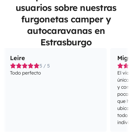
usuarios sobre nuestras
furgonetas camper y
autocaravanas en
Estrasburgo
Leire
Migu
5 / 5
Todo perfecto
El via
únicas
y cong
pocas 
que ho
ubicac
todo e
indivi
del sa