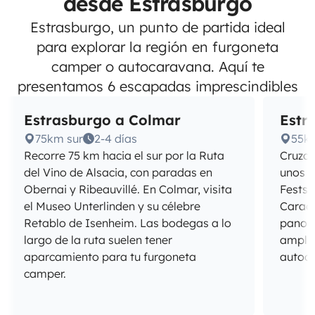
desde Estrasburgo
Estrasburgo, un punto de partida ideal
para explorar la región en furgoneta
camper o autocaravana. Aquí te
presentamos 6 escapadas imprescindibles
Estrasburgo a Colmar
Estr
75km sur
2-4 días
55k
Recorre 75 km hacia el sur por la Ruta
Cruza 
del Vino de Alsacia, con paradas en
unos 5
Obernai y Ribeauvillé. En Colmar, visita
Festsp
el Museo Unterlinden y su célebre
Caraca
Retablo de Isenheim. Las bodegas a lo
panorá
largo de la ruta suelen tener
amplia
aparcamiento para tu furgoneta
autoc
camper.