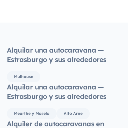
cabina
todo 
unos d
hijos 
estado
muy a
los pe
Alquilar una autocaravana —
Repeti
Estrasburgo y sus alrededores
Mulhouse
Alquilar una autocaravana —
Estrasburgo y sus alrededores
Meurthe y Mosela
Alto Arne
Alquiler de autocaravanas en