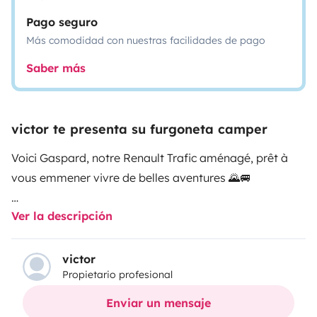
Pago seguro
Más comodidad con nuestras facilidades de pago
Saber más
victor te presenta su furgoneta camper
Voici Gaspard, notre Renault Trafic aménagé, prêt à
vous emmener vivre de belles aventures 🌄🚐
Ver la descripción
Parfait pour une escapade improvisée ou un road trip
plus ambitieux, Gaspard vous offre l’essentiel pour
voyager librement, entre montagne et bord de mer.
victor
Propietario profesional
Aménagé maison avec soin, il a tout le nécessaire pour
Enviar un mensaje
vivre de belles aventures, mais il reste simple et