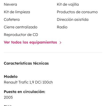
Nevera
Kit de vajilla
À l’extérieur, profitez d’un auvent transformable en
Kit de limpieza
Productos de consumo
véritable pièce de vie de 5 m², avec table et tabourets.
Cafetera
Dirección asistida
Une douche solaire et un système de toilette
écologique complètent l’équipement.
Cierre centralizado
Radio
Gaspard, c’est la liberté de voyager à votre rythme,
Reproductor de CD
avec l’essentiel pour se sentir bien, partout 🌍✨
Ver todos los equipamientos
Características técnicas
Modelo
Renault Trafic 1,9 DCi 100ch
Puesta en circulación:
2005