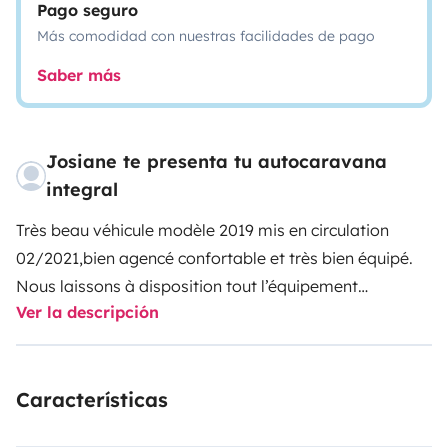
Pago seguro
Más comodidad con nuestras facilidades de pago
Saber más
Josiane te presenta tu autocaravana
integral
Très beau véhicule modèle 2019 mis en circulation
02/2021,bien agencé confortable et très bien équipé.
Nous laissons à disposition tout l’équipement
Ver la descripción
nécessaire pour passer un bon séjour ( parrure de
lit,couette,oreillers peuvent sur demande être fournis
tarifs selon le nombre de parrure).
Características
Pour le confort de conduite :
-moteur de 130 cv;