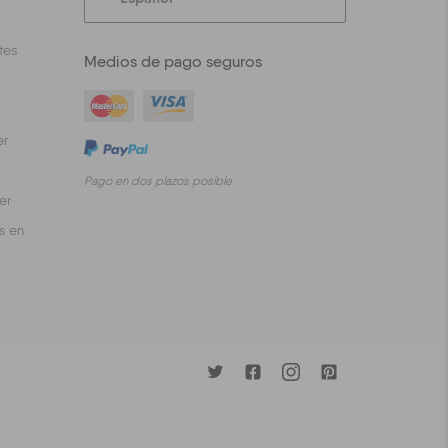
tes
Medios de pago seguros
er
Pago en dos plazos posible
er
s en