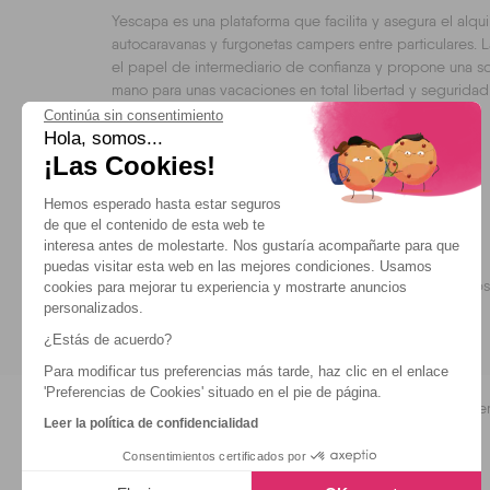
Yescapa es una plataforma que facilita y asegura el alqui
autocaravanas y furgonetas campers entre particulares. L
el papel de intermediario de confianza y propone una so
mano para unas vacaciones en total libertad y seguridad
Continúa sin consentimiento
Hola, somos...
¡Las Cookies!
Hemos esperado hasta estar seguros
Opiniones cliente
de que el contenido de esta web te
interesa antes de molestarte. Nos gustaría acompañarte para que
Opiniones de nuestros usuarios
puedas visitar esta web en las mejores condiciones. Usamos
3.84
/
5.00
sobre
32
Opiniones usuarios en Trusted Shops
cookies para mejorar tu experiencia y mostrarte anuncios
personalizados.
¿Estás de acuerdo?
Para modificar tus preferencias más tarde, haz clic en el enlace
'Preferencias de Cookies' situado en el pie de página.
Blog
Condiciones Generales de Utilización
Confiden
Leer la política de confidencialidad
Consentimientos certificados por