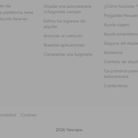
ler de
Alquilar una autocaravana
¿Cómo funciona ?
o furgoneta camper
a plataforma tiene
Preguntas frecuen
lución llave en
Estima tus ingresos de
Ayuda viajero
.
alquiler
Ayuda propietario
Anunciar un vehículo
Seguros de alquil
Nuestras aplicaciones
Asistencia
Camperizar una furgoneta
Contrato de alquil
Tus primeros paso
autocaravana
Contáctanos
cialidad
Cookies
2026 Yescapa