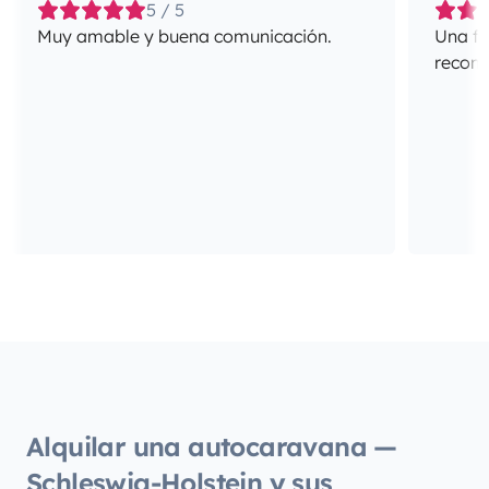
5 / 5
Muy amable y buena comunicación.
Una fa
recome
Alquilar una autocaravana —
Schleswig-Holstein y sus