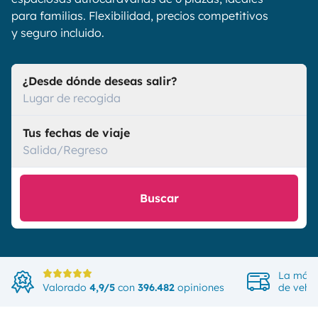
para familias. Flexibilidad, precios competitivos
y seguro incluido.
¿Desde dónde deseas salir?
Lugar de recogida
Tus fechas de viaje
Salida/Regreso
Buscar
La más 
Valorado
4,9/5
con
396.482
opiniones
de vehíc