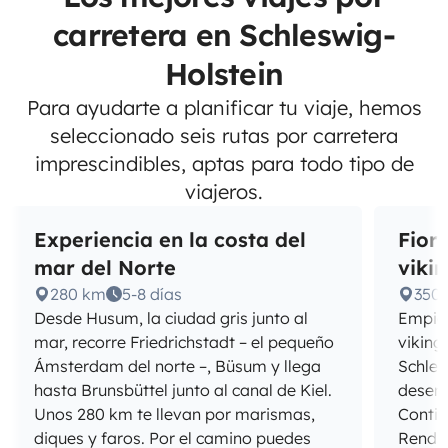
carretera en Schleswig-
Holstein
Para ayudarte a planificar tu viaje, hemos
seleccionado seis rutas por carretera
imprescindibles, aptas para todo tipo de
viajeros.
Experiencia en la costa del
Fiord
mar del Norte
viki
280 km
5-8 días
350
Desde Husum, la ciudad gris junto al
Empiez
mar, recorre Friedrichstadt – el pequeño
viking
Ámsterdam del norte –, Büsum y llega
Schlei
hasta Brunsbüttel junto al canal de Kiel.
desem
Unos 280 km te llevan por marismas,
Contin
diques y faros. Por el camino puedes
Rends