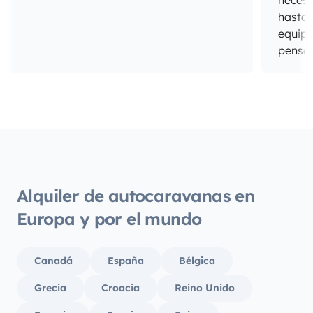
necesi
hasta 
equipa
pensan
Alquiler de autocaravanas en
Europa y por el mundo
Canadá
España
Bélgica
Grecia
Croacia
Reino Unido