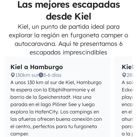
Las mejores escapadas
desde Kiel
Kiel, un punto de partida ideal para
explorar la región en furgoneta camper o
autocaravana. Aquí te presentamos 6
escapadas imprescindibles
Kiel a Hamburgo
Kiel
130km sur
3-6 días
28k
A unos 130 km al sur de Kiel, Hamburgo
A solo
te espera con la Elbphilharmonie y el
Eckern
barrio de la Speicherstadt. Haz una
playa 
parada en el lago Plöner See y luego
encant
explora la HafenCity. Los campings en
en el 
las afueras ofrecen buena conexión con
ahumad
el centro, perfectos para tu furgoneta
parcel
camper.
a la p