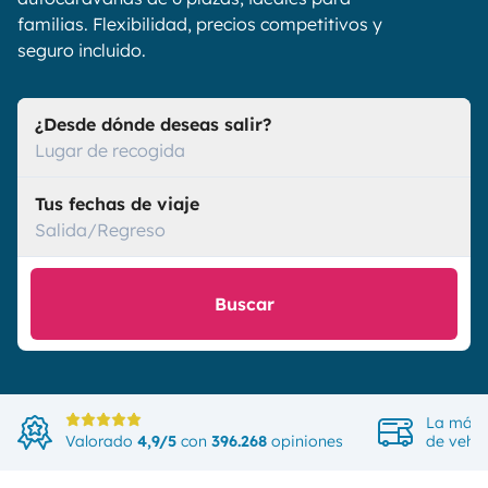
familias. Flexibilidad, precios competitivos y
seguro incluido.
¿Desde dónde deseas salir?
Lugar de recogida
Tus fechas de viaje
Salida/Regreso
Buscar
La más 
Valorado
4,9/5
con
396.268
opiniones
de vehíc