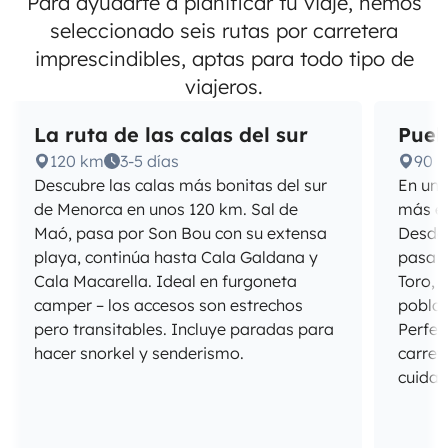
Para ayudarte a planificar tu viaje, hemos
seleccionado seis rutas por carretera
imprescindibles, aptas para todo tipo de
viajeros.
La ruta de las calas del sur
Puebl
120 km
3-5 días
90 
Descubre las calas más bonitas del sur
En uno
de Menorca en unos 120 km. Sal de
más en
Maó, pasa por Son Bou con su extensa
Desde 
playa, continúa hasta Cala Galdana y
pasa p
Cala Macarella. Ideal en furgoneta
Toro, s
camper – los accesos son estrechos
poblad
pero transitables. Incluye paradas para
Perfec
hacer snorkel y senderismo.
carret
cuidad