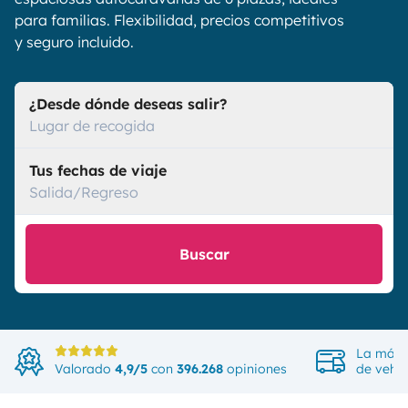
para familias. Flexibilidad, precios competitivos
y seguro incluido.
¿Desde dónde deseas salir?
Lugar de recogida
Tus fechas de viaje
Salida/Regreso
Buscar
La más 
Valorado
4,9/5
con
396.268
opiniones
de vehíc