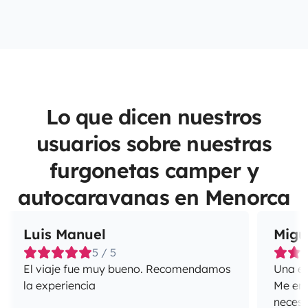
Lo que dicen nuestros
usuarios sobre nuestras
furgonetas camper y
autocaravanas en Menorca
Luis Manuel
Migu
5 / 5
El viaje fue muy bueno. Recomendamos
Una ex
la experiencia
Me enca
necesi