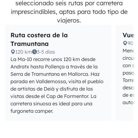
seleccionado seis rutas por carretera
imprescindibles, aptas para todo tipo de
viajeros.
Ruta costera de la
Vuel
Tramuntana
90 
Menorc
120 km
3-5 días
circui
La Ma-10 recorre unos 120 km desde
con su
Andratx hasta Pollença a través de la
pasa p
Serra de Tramuntana en Mallorca. Haz
Torre 
parada en Valldemossa, visita el pueblo
descub
de artistas de Deià y disfruta de las
de est
vistas desde el Cap de Formentor. La
autoc
carretera sinuosa es ideal para una
furgoneta camper.