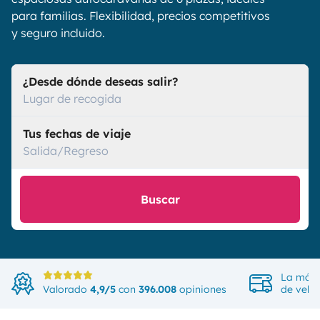
para familias. Flexibilidad, precios competitivos
y seguro incluido.
¿Desde dónde deseas salir?
Lugar de recogida
Tus fechas de viaje
Salida/Regreso
Buscar
La más 
Valorado
4,9/5
con
396.008
opiniones
de vehí