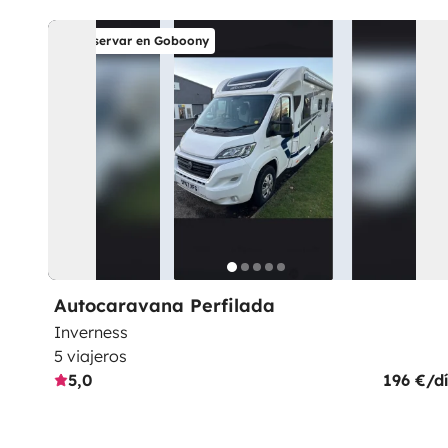
Reservar en Goboony
Autocaravana Perfilada
Inverness
5 viajeros
5,0
196 €/d