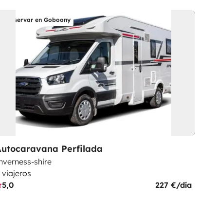
Reservar en Goboony
Autocaravana Perfilada
nverness-shire
 viajeros
5,0
227 €/día