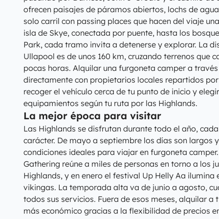
ofrecen paisajes de páramos abiertos, lochs de agua 
solo carril con passing places que hacen del viaje un
isla de Skye, conectada por puente, hasta los bosqu
Park, cada tramo invita a detenerse y explorar. La d
Ullapool es de unos 160 km, cruzando terrenos que 
pocas horas. Alquilar una furgoneta camper a través
directamente con propietarios locales repartidos por t
recoger el vehículo cerca de tu punto de inicio y eleg
equipamientos según tu ruta por las Highlands.
La mejor época para visitar
Las Highlands se disfrutan durante todo el año, cada
carácter. De mayo a septiembre los días son largos y
condiciones ideales para viajar en furgoneta camper
Gathering reúne a miles de personas en torno a los ju
Highlands, y en enero el festival Up Helly Aa ilumina
vikingas. La temporada alta va de junio a agosto, c
todos sus servicios. Fuera de esos meses, alquilar a 
más económico gracias a la flexibilidad de precios ent