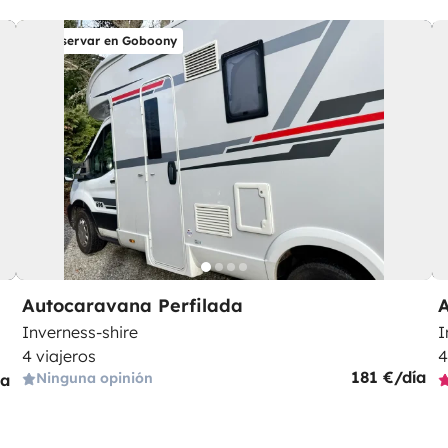
Reservar en Goboony
Autocaravana Perfilada
Inverness-shire
I
4 viajeros
4
181 €/día
Ninguna opinión
ía