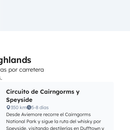
ighlands
tas por carretera
.
Circuito de Cairngorms y
Speyside
350 km
5-8 días
Desde Aviemore recorre el Cairngorms
National Park y sigue la ruta del whisky por
Speyside, visitando destilerías en Dufftown y