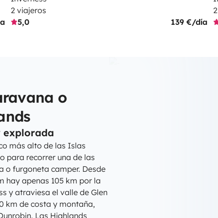
2 viajeros
2
ía
5,0
139 €/día
aravana o
ands
r explorada
co más alto de las Islas
o para recorrer una de las
a o furgoneta camper. Desde
iam hay apenas 105 km por la
s y atraviesa el valle de Glen
830 km de costa y montaña,
 Dunrobin. Las Highlands