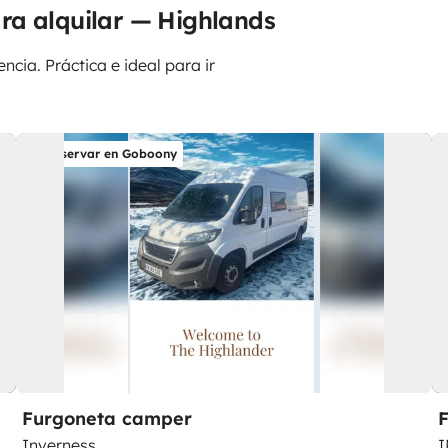
ra alquilar — Highlands
ncia. Práctica e ideal para ir
Reservar en Goboony
Furgoneta camper
Inverness