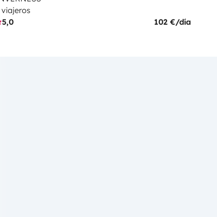
 viajeros
5,0
102 €/día