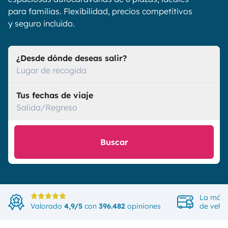
para familias. Flexibilidad, precios competitivos
y seguro incluido.
¿Desde dónde deseas salir?
Lugar de recogida
Tus fechas de viaje
Salida/Regreso
Buscar
La más 
Valorado
4,9/5
con
396.482
opiniones
de vehíc