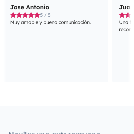
Jose Antonio
Juan
5 / 5
Muy amable y buena comunicación.
Una fa
recome