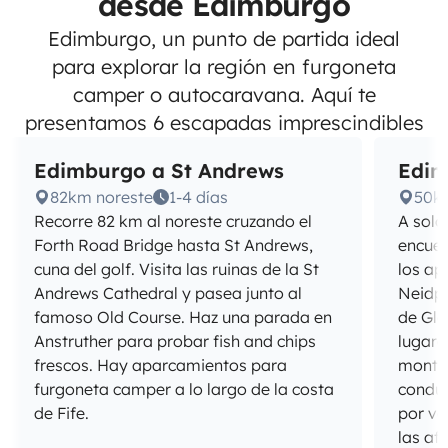
desde Edimburgo
Edimburgo, un punto de partida ideal
para explorar la región en furgoneta
camper o autocaravana. Aquí te
presentamos 6 escapadas imprescindibles
Edimburgo a St Andrews
Edim
82km noreste
1-4 días
50k
Recorre 82 km al noreste cruzando el
A solo
Forth Road Bridge hasta St Andrews,
encuen
cuna del golf. Visita las ruinas de la St
los ap
Andrews Cathedral y pasea junto al
Neidpa
famoso Old Course. Haz una parada en
de Gle
Anstruther para probar fish and chips
lugare
frescos. Hay aparcamientos para
montañ
furgoneta camper a lo largo de la costa
conduc
de Fife.
por va
las af