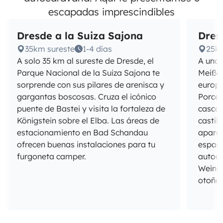
escapadas imprescindibles
Dresde a la Suiza Sajona
Dres
35km sureste
1-4 días
25k
A solo 35 km al sureste de Dresde, el
A unos
Parque Nacional de la Suiza Sajona te
Meißen
sorprende con sus pilares de arenisca y
europe
gargantas boscosas. Cruza el icónico
Porcel
puente de Bastei y visita la fortaleza de
casco 
Königstein sobre el Elba. Las áreas de
castil
estacionamiento en Bad Schandau
aparca
ofrecen buenas instalaciones para tu
espaci
furgoneta camper.
autoca
Weinst
otoño.