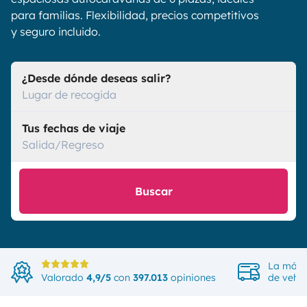
para familias. Flexibilidad, precios competitivos
y seguro incluido.
¿Desde dónde deseas salir?
Lugar de recogida
Tus fechas de viaje
Salida/Regreso
Buscar
La más 
Valorado
4,9/5
con
397.013
opiniones
de vehíc