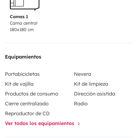
people. At the external gas connection, you can hook
up a gas grill or borrow ours. You can also borrow our
Camas 1
camping toilet.
Dogs are highly welcome.
Best regards
Cama central
180x180 cm
and hopefully see you soon!
Tobias Kämpf and Florian
Winkler
Equipamientos
Portabicicletas
Nevera
Kit de vajilla
Kit de limpieza
Productos de consumo
Dirección asistida
Cierre centralizado
Radio
Reproductor de CD
Ver todos los equipamientos