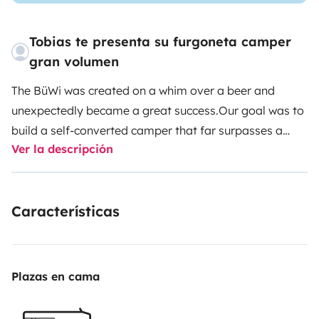
Tobias te presenta su furgoneta camper
gran volumen
The BüWi was created on a whim over a beer and
unexpectedly became a great success.
Our goal was to
build a self-converted camper that far surpasses a
Ver la descripción
purchased motorhome in terms of features and
autonomy. With our bus, you are at home not only on
campgrounds but also in nature. As long as the sun
Características
shines a little on the roof, you have gas and electricity
for up to 40 days and 75 liters of water with you. How
far you get with that is entirely up to you ;-)
From Sicily
to the North Cape, you won't lack for
Plazas en cama
anything.
Onboard, there are always two camping
chairs, a camping table, and a camping sofa for two