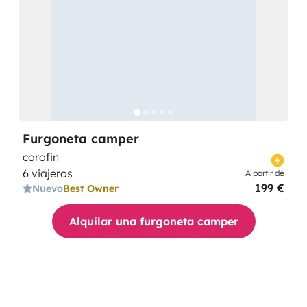
Furgoneta camper
corofin
6 viajeros
A partir de
199 €
Nuevo
Best Owner
Alquilar una furgoneta camper