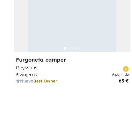
Furgoneta camper
Geyssans
3 viajeros
A partir de
65 €
Nuevo
Best Owner