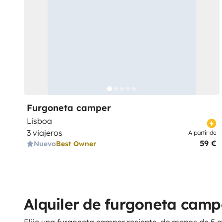
Furgoneta camper
Lisboa
3 viajeros
A partir de
59 €
Nuevo
Best Owner
Alquiler de furgoneta cam
Elije una furgoneta camper reciente, de menos de 5 a