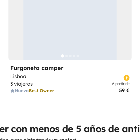
Furgoneta camper
Lisboa
3 viajeros
A partir de
59 €
Nuevo
Best Owner
per con menos de 5 años de an
ños, para disfrutar de un confort