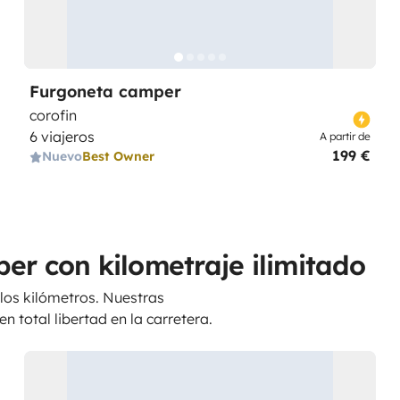
Furgoneta camper
corofin
6 viajeros
A partir de
199 €
Nuevo
Best Owner
er con kilometraje ilimitado
 los kilómetros. Nuestras
n total libertad en la carretera.