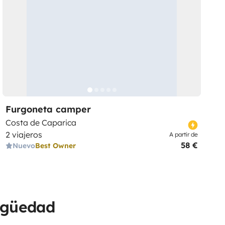
Furgoneta camper
Costa de Caparica
2 viajeros
A partir de
58 €
Nuevo
Best Owner
tigüedad