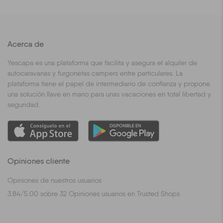
Acerca de
Yescapa es una plataforma que facilita y asegura el alquiler de
autocaravanas y furgonetas campers entre particulares. La
plataforma tiene el papel de intermediario de confianza y propone
una solución llave en mano para unas vacaciones en total libertad y
seguridad.
Opiniones cliente
Opiniones de nuestros usuarios
3.84
/
5.00
sobre
32
Opiniones usuarios en Trusted Shops