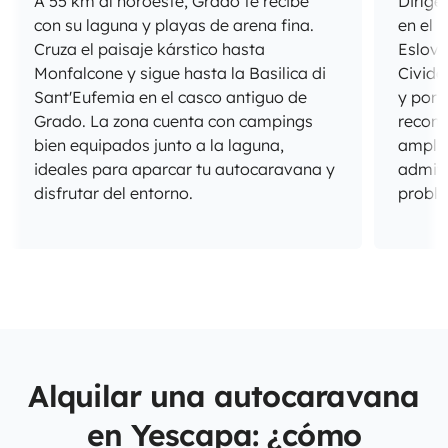
A 55 km al noroeste, Grado te recibe
Diríge
con su laguna y playas de arena fina.
en el 
Cruza el paisaje kárstico hasta
Eslove
Monfalcone y sigue hasta la Basilica di
Civida
Sant'Eufemia en el casco antiguo de
y por 
Grado. La zona cuenta con campings
recons
bien equipados junto a la laguna,
amplia
ideales para aparcar tu autocaravana y
admite
disfrutar del entorno.
probl
Alquilar una autocaravana
en Yescapa: ¿cómo