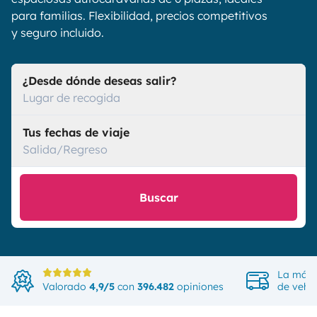
para familias. Flexibilidad, precios competitivos
y seguro incluido.
¿Desde dónde deseas salir?
Lugar de recogida
Tus fechas de viaje
Salida/Regreso
Buscar
La más 
Valorado
4,9/5
con
396.482
opiniones
de vehíc