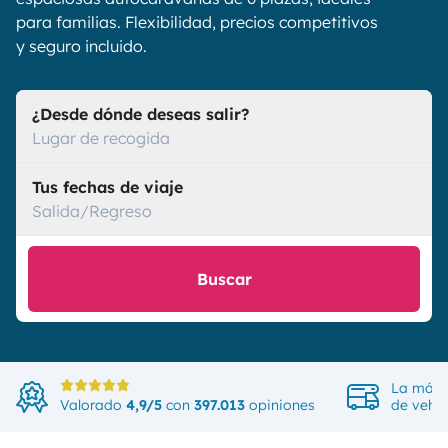
para familias. Flexibilidad, precios competitivos
y seguro incluido.
¿Desde dónde deseas salir?
Lugar de recogida
Tus fechas de viaje
Salida/Regreso
Buscar
La más 
Valorado
4,9/5
con
397.013
opiniones
de vehíc