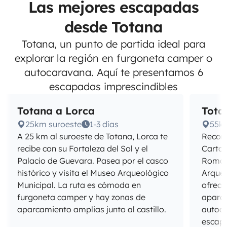
Las mejores escapadas
desde Totana
Totana, un punto de partida ideal para
explorar la región en furgoneta camper o
autocaravana. Aquí te presentamos 6
escapadas imprescindibles
Totana a Lorca
Tota
25km suroeste
1-3 días
55km
A 25 km al suroeste de Totana, Lorca te
Recorr
recibe con su Fortaleza del Sol y el
Cartag
Palacio de Guevara. Pasea por el casco
Roman
histórico y visita el Museo Arqueológico
Arqueo
Municipal. La ruta es cómoda en
ofrece
furgoneta camper y hay zonas de
aparc
aparcamiento amplias junto al castillo.
autoca
escapa