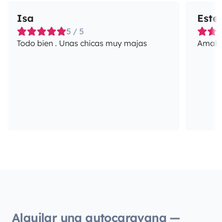
Isa
Este
5 / 5
Todo bien . Unas chicas muy majas
Amabil
Alquilar una autocaravana —