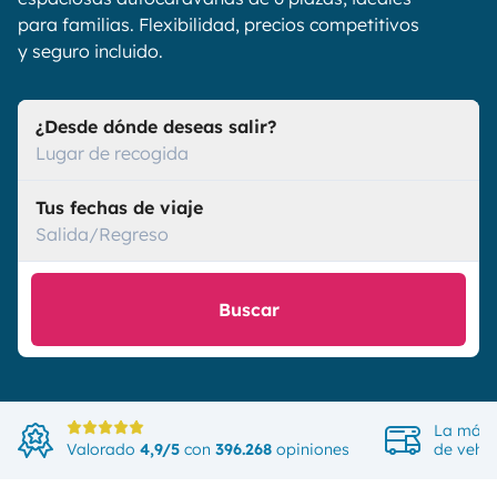
para familias. Flexibilidad, precios competitivos
y seguro incluido.
¿Desde dónde deseas salir?
Lugar de recogida
Tus fechas de viaje
Salida/Regreso
Buscar
La más 
Valorado
4,9/5
con
396.268
opiniones
de vehíc