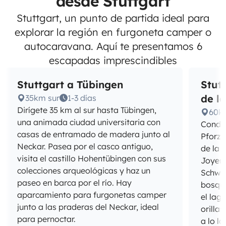
desde Stuttgart
Stuttgart, un punto de partida ideal para
explorar la región en furgoneta camper o
autocaravana. Aquí te presentamos 6
escapadas imprescindibles
Stuttgart a Tübingen
Stut
de l
35km sur
1-3 días
Dirígete 35 km al sur hasta Tübingen,
60k
una animada ciudad universitaria con
Conduc
casas de entramado de madera junto al
Pforzh
Neckar. Pasea por el casco antiguo,
de la 
visita el castillo Hohentübingen con sus
Joyerí
colecciones arqueológicas y haz un
Schwa
paseo en barca por el río. Hay
bosque
aparcamiento para furgonetas camper
el lag
junto a las praderas del Neckar, ideal
orilla
para pernoctar.
a lo l