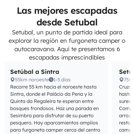
Las mejores escapadas
desde Setubal
Setubal, un punto de partida ideal para
explorar la región en furgoneta camper o
autocaravana. Aquí te presentamos 6
escapadas imprescindibles
Setúbal a Sintra
Setú
55km noroeste
1-3 días
75km
Recorre 55 km hacia el noroeste hasta
Cruza 
Sintra, donde el Palácio da Pena y la
hasta 
Quinta da Regaleira te esperan entre
surest
bosques frondosos. Haz una parada en
Compor
Sesimbra para disfrutar de su puerto
arroza
pesquero. Hay aparcamientos amplios
restau
para furgoneta camper cerca del centro
campin