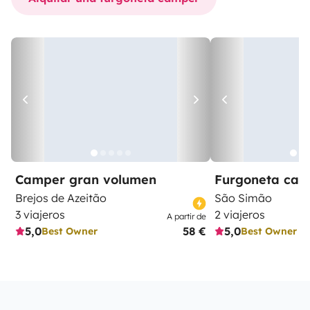
Camper gran volumen
Furgoneta ca
Brejos de Azeitão
São Simão
3 viajeros
2 viajeros
A partir de
5,0
58 €
5,0
Best Owner
Best Owner