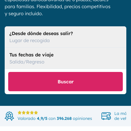
para familias. Flexibilidad, precios competitivos
y seguro incluido.
¿Desde dónde deseas salir?
Lugar de recogida
Tus fechas de viaje
Salida/Regreso
Buscar
La más 
Valorado
4,9/5
con
396.268
opiniones
de vehíc