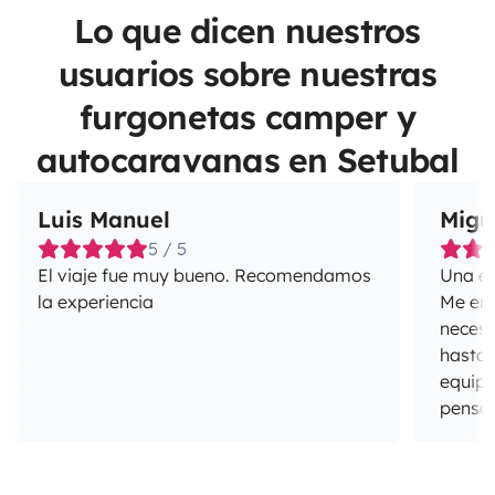
Lo que dicen nuestros
usuarios sobre nuestras
furgonetas camper y
autocaravanas en Setubal
Luis Manuel
Migu
5 / 5
El viaje fue muy bueno. Recomendamos
Una ex
la experiencia
Me enca
necesi
hasta 
equipa
pensan