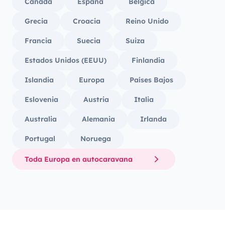
Canadá
España
Bélgica
Grecia
Croacia
Reino Unido
Francia
Suecia
Suiza
Estados Unidos (EEUU)
Finlandia
Islandia
Europa
Países Bajos
Eslovenia
Austria
Italia
Australia
Alemania
Irlanda
Portugal
Noruega
Toda Europa en autocaravana