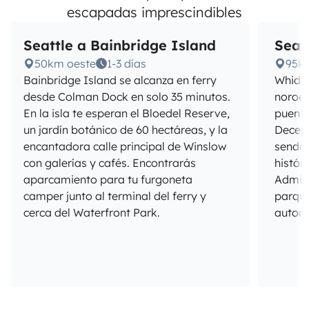
escapadas imprescindibles
Seattle a Bainbridge Island
Seat
50km oeste
1-3 días
95k
Bainbridge Island se alcanza en ferry
Whidbe
desde Colman Dock en solo 35 minutos.
noroes
En la isla te esperan el Bloedel Reserve,
puente
un jardín botánico de 60 hectáreas, y la
Decept
encantadora calle principal de Winslow
sender
con galerías y cafés. Encontrarás
histór
aparcamiento para tu furgoneta
Admira
camper junto al terminal del ferry y
parque
cerca del Waterfront Park.
autoca