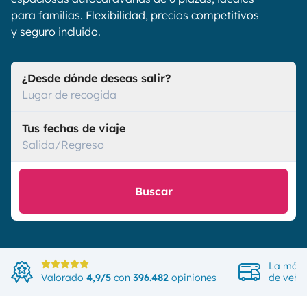
para familias. Flexibilidad, precios competitivos
y seguro incluido.
¿Desde dónde deseas salir?
Lugar de recogida
Tus fechas de viaje
Salida/Regreso
Buscar
La más 
Valorado
4,9/5
con
396.482
opiniones
de vehíc