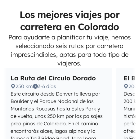
Los mejores viajes por
carretera en Colorado
Para ayudarte a planificar tu viaje, hemos
seleccionado seis rutas por carretera
imprescindibles, aptas para todo tipo de
viajeros.
La Ruta del Círculo Dorado
El B
250 km
3-6 días
200
Este circuito desde Denver te lleva por
Desde 
Boulder y el Parque Nacional de las
200 km
Montañas Rocosas hasta Estes Park y
Manitou
de vuelta, unos 250 km por los paisajes
histór
prealpinos de Colorado. En el camino
perfec
encontrarás alces, lagos alpinos y la
ofrece
famosa Trail Ridge Road. Ideal para
la Fro