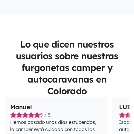
Lo que dicen nuestros
usuarios sobre nuestras
furgonetas camper y
autocaravanas en
Colorado
Manuel
LUI
5 / 5
Hemos pasado unos días estupendos,
Isaac e
la camper está cuidada con todos los
autoca