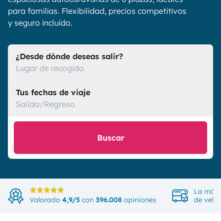
para familias. Flexibilidad, precios competitivos
y seguro incluido.
¿Desde dónde deseas salir?
Lugar de recogida
Tus fechas de viaje
Salida/Regreso
Buscar
La más 
Valorado
4,9/5
con
396.008
opiniones
de vehí