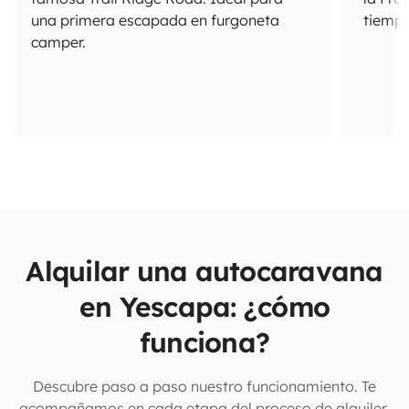
una primera escapada en furgoneta
tiempo
camper.
Alquilar una autocaravana
en Yescapa: ¿cómo
funciona?
Descubre paso a paso nuestro funcionamiento. Te
acompañamos en cada etapa del proceso de alquiler,