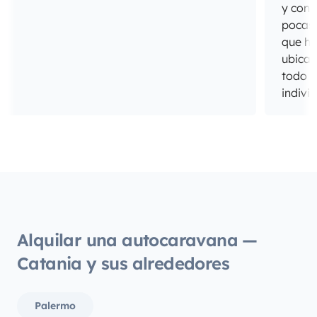
y cong
pocas 
que ho
ubicac
todo e
indivi
del sa
cabina
todo 
unos d
hijos 
estado
muy a
los pe
Alquilar una autocaravana —
Repeti
Catania y sus alrededores
Palermo