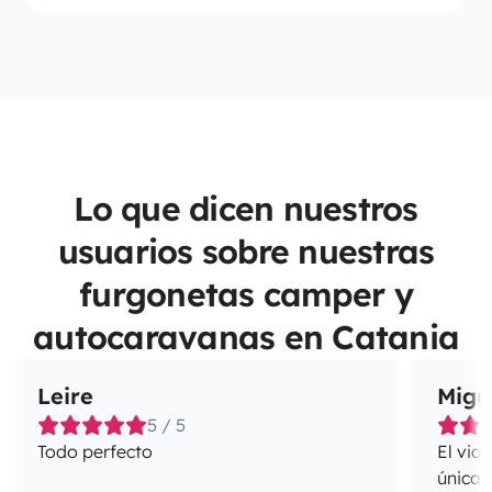
Lo que dicen nuestros
usuarios sobre nuestras
furgonetas camper y
autocaravanas en Catania
Leire
Migu
5 / 5
Todo perfecto
El via
únicas