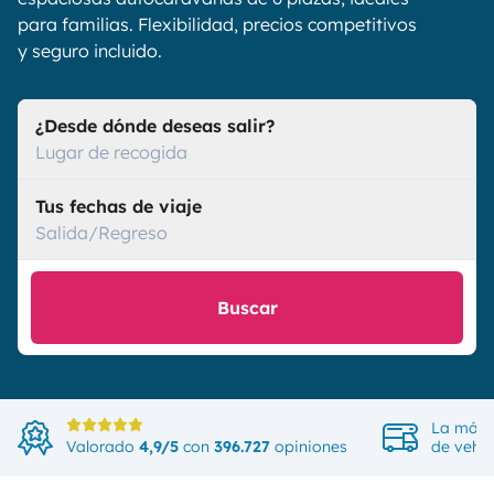
para familias. Flexibilidad, precios competitivos
y seguro incluido.
¿Desde dónde deseas salir?
Lugar de recogida
Tus fechas de viaje
Salida/Regreso
Buscar
La más 
Valorado
4,9/5
con
396.727
opiniones
de vehíc