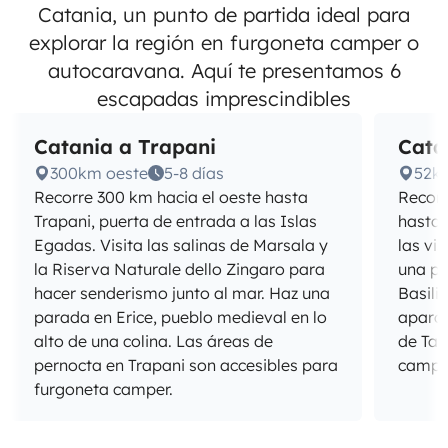
Catania, un punto de partida ideal para
explorar la región en furgoneta camper o
autocaravana. Aquí te presentamos 6
escapadas imprescindibles
Catania a Trapani
Cata
300km oeste
5-8 días
52k
Recorre 300 km hacia el oeste hasta
Recorr
Trapani, puerta de entrada a las Islas
hasta 
Egadas. Visita las salinas de Marsala y
las vi
la Riserva Naturale dello Zingaro para
una pa
hacer senderismo junto al mar. Haz una
Basili
parada en Erice, pueblo medieval en lo
aparca
alto de una colina. Las áreas de
de Ta
pernocta en Trapani son accesibles para
campe
furgoneta camper.