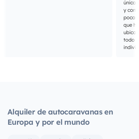
únicas
y cong
pocas 
que ho
ubicac
todo e
indivi
del sa
cabina
todo 
unos d
hijos 
estado
muy a
los pe
Alquiler de autocaravanas en
Repeti
Europa y por el mundo