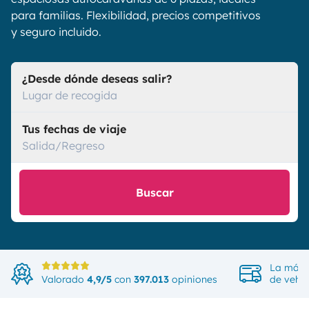
para familias. Flexibilidad, precios competitivos
y seguro incluido.
¿Desde dónde deseas salir?
Lugar de recogida
Tus fechas de viaje
Salida/Regreso
Buscar
La más 
Valorado
4,9/5
con
397.013
opiniones
de vehíc