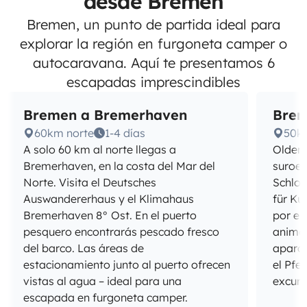
desde Bremen
Bremen, un punto de partida ideal para
explorar la región en furgoneta camper o
autocaravana. Aquí te presentamos 6
escapadas imprescindibles
Bremen a Bremerhaven
Brem
60km norte
1-4 días
50k
A solo 60 km al norte llegas a
Oldenb
Bremerhaven, en la costa del Mar del
suroes
Norte. Visita el Deutsches
Schlo
Auswandererhaus y el Klimahaus
für Ku
Bremerhaven 8° Ost. En el puerto
por el
pesquero encontrarás pescado fresco
animad
del barco. Las áreas de
aparc
estacionamiento junto al puerto ofrecen
el Pfe
vistas al agua – ideal para una
excurs
escapada en furgoneta camper.