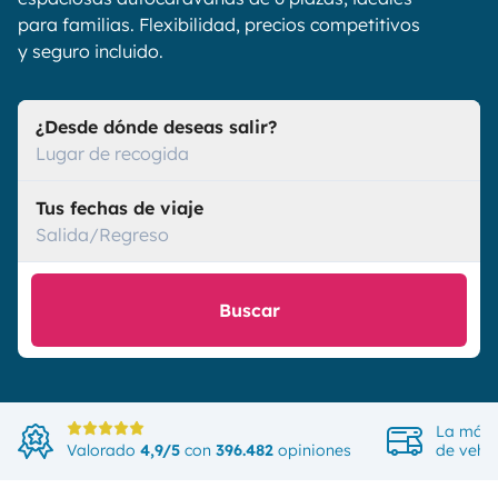
para familias. Flexibilidad, precios competitivos
y seguro incluido.
¿Desde dónde deseas salir?
Lugar de recogida
Tus fechas de viaje
Salida/Regreso
Buscar
La más 
Valorado
4,9/5
con
396.482
opiniones
de vehíc