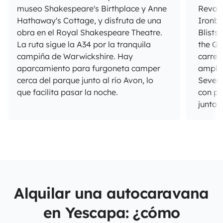
museo Shakespeare's Birthplace y Anne
Revolu
Hathaway's Cottage, y disfruta de una
Ironbr
obra en el Royal Shakespeare Theatre.
Blists
La ruta sigue la A34 por la tranquila
the Go
campiña de Warwickshire. Hay
carret
aparcamiento para furgoneta camper
amplio
cerca del parque junto al río Avon, lo
Severn
que facilita pasar la noche.
con pa
junto a
Alquilar una autocaravana
en Yescapa: ¿cómo