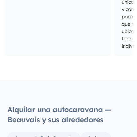
únicas
y cong
pocas 
que ho
ubicac
todo e
indivi
del sa
cabina
todo 
unos d
hijos 
estado
muy a
los pe
Alquilar una autocaravana —
Repeti
Beauvais y sus alrededores