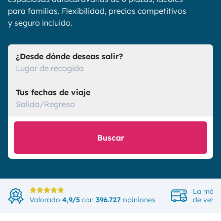
para familias. Flexibilidad, precios competitivos
y seguro incluido.
¿Desde dónde deseas salir?
Lugar de recogida
Tus fechas de viaje
Salida/Regreso
Buscar
La más 
Valorado
4,9/5
con
396.727
opiniones
de vehíc