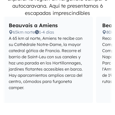
autocaravana. Aquí te presentamos 6
escapadas imprescindibles
Beauvais a Amiens
Beau
65km norte
1-4 días
80k
A 65 km al norte, Amiens te recibe con
Recorr
su Cathédrale Notre-Dame, la mayor
Compi
catedral gótica de Francia. Recorre el
Compiè
barrio de Saint-Leu con sus canales y
Napole
haz una parada en los Hortillonnages,
Parc d
jardines flotantes accesibles en barca.
l'Armis
Hay aparcamientos amplios cerca del
de 191
centro, cómodos para furgoneta
rutas 
camper.