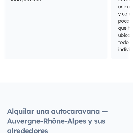
únicas
y cong
pocas 
que ho
ubicac
todo e
indivi
del sa
cabina
todo 
unos d
hijos 
estado
muy a
los pe
Alquilar una autocaravana —
Repeti
Auvergne-Rhône-Alpes y sus
alrededores