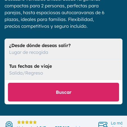
compactas para 2 personas, perfectas para
parejas, hasta espaciosas autocaravanas de 6
plazas, ideales para familias. Flexibilidad,
precios competitivos y seguro incluido.
¿Desde dónde deseas salir?
Lugar de recogida
Tus fechas de viaje
Salida/Regreso
Buscar
La más 