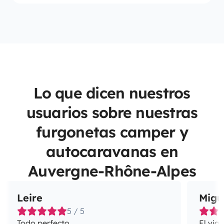
Lo que dicen nuestros
usuarios sobre nuestras
furgonetas camper y
autocaravanas en
Auvergne-Rhône-Alpes
Leire
Migu
5 / 5
Todo perfecto
El via