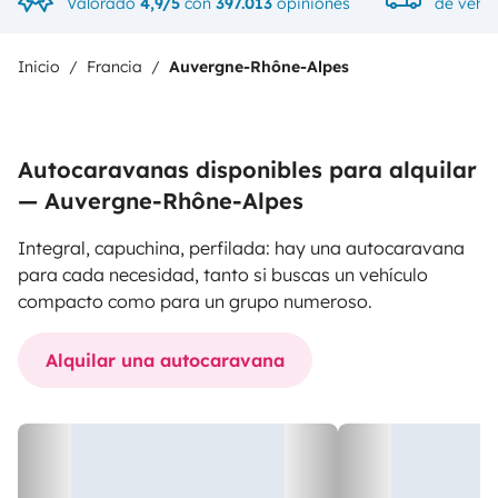
Valorado
4,9/5
con
397.013
opiniones
de vehíc
Inicio
Francia
Auvergne-Rhône-Alpes
Autocaravanas disponibles para alquilar
— Auvergne-Rhône-Alpes
Integral, capuchina, perfilada: hay una autocaravana
para cada necesidad, tanto si buscas un vehículo
compacto como para un grupo numeroso.
Alquilar una autocaravana