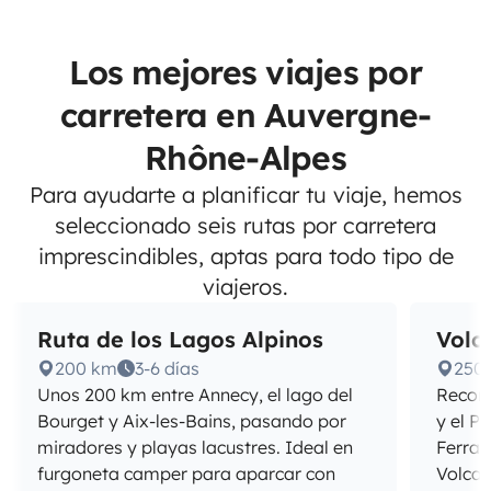
Los mejores viajes por
carretera en Auvergne-
Rhône-Alpes
Para ayudarte a planificar tu viaje, hemos
seleccionado seis rutas por carretera
imprescindibles, aptas para todo tipo de
viajeros.
Ruta de los Lagos Alpinos
Volc
200 km
3-6 días
250
Unos 200 km entre Annecy, el lago del
Recorr
Bourget y Aix-les-Bains, pasando por
y el P
miradores y playas lacustres. Ideal en
Ferran
furgoneta camper para aparcar con
Volcan