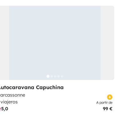
Autocaravana Capuchina
arcassonne
 viajeros
A partir de
5,0
99 €