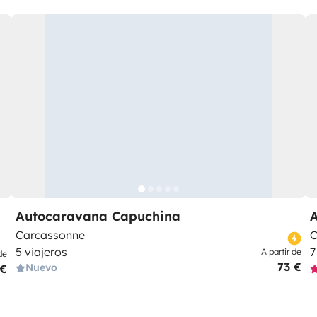
Autocaravana Capuchina
Carcassonne
C
5 viajeros
7
A partir de
de
73 €
Nuevo
 €