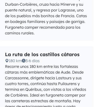
Durban-Corbières, cruza hacia Minerve y su
puente natural, y regresa por Lagrasse, uno
de los pueblos más bonitos de Francia. Catas
en bodegas familiares y paisajes de garriga.
Furgoneta camper recomendada para los
caminos rurales.
La ruta de los castillos cátaros
180 km
3-6 días
Recorre unos 180 km entre las fortalezas
cátaras más emblemáticas de Aude. Desde
Carcassonne, dirígete hacia Lastours y sus
cuatro torres, continúa hasta Puilaurens y
termina en Quéribus, con vistas a los viñedos
de Corbières. Ideal en furgoneta camper por
las carreteras estrechas de montaña. Hay
áreas de estacionamiento junto a cada