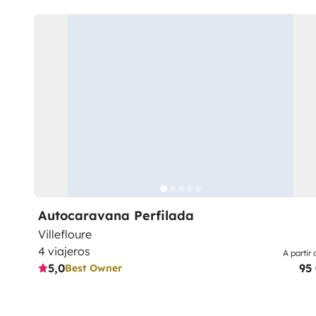
Autocaravana Perfilada
Villefloure
4 viajeros
A partir 
5,0
95
Best Owner