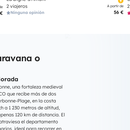
2 viajeros
2
A partir de
de
56 €
Ninguna opinión
 €
aravana o
lorada
onne, una fortaleza medieval
CO que recibe más de dos
arbonne-Plage, en la costa
 a 1 230 metros de altitud,
penas 120 km de distancia. El
 atraviesa el departamento
arios, ideal para recorrer en