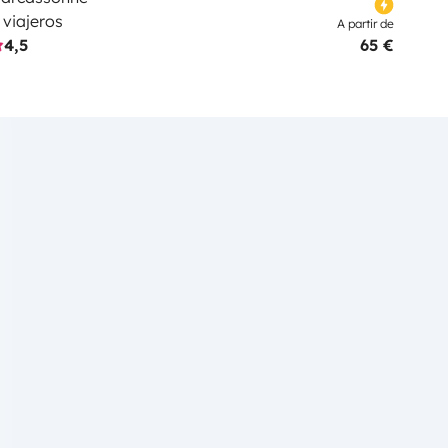
 viajeros
A partir de
4,5
65 €