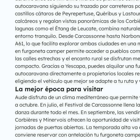
autocaravana siguiendo su trazado por carreteras para
castillos cátaros de Peyrepertuse, Quéribus y Lastour
calcáreos y regalan vistas panorámicas de los Corbiè
lagunas como el Étang de Leucate, combina naturale
entorno tranquilo. Desde Carcassonne hasta Narbon
A61, lo que facilita explorar ambas ciudades en una
en furgoneta camper permite acceder a pueblos com
las calles estrechas y el encanto rural se disfrutan m
compacto. Gracias a Yescapa, puedes alquilar una f
autocaravana directamente a propietarios locales re
eligiendo el vehículo que mejor se adapte a tu ruta y 
La mejor época para visitar
Aude disfruta de un clima mediterráneo que permite
a octubre. En julio, el Festival de Carcassonne llena l
danza durante todo el mes. En septiembre, las vend
Corbières y Minervois ofrecen la oportunidad de visi
jornadas de puertas abiertas. La temporada alta va 
conviene reservar con antelación tu furgoneta camp