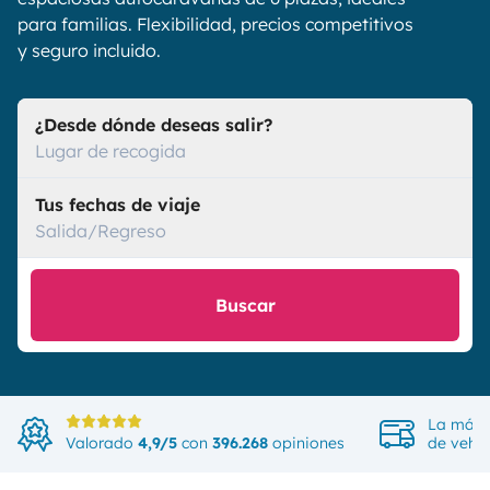
para familias. Flexibilidad, precios competitivos
y seguro incluido.
¿Desde dónde deseas salir?
Lugar de recogida
Tus fechas de viaje
Salida/Regreso
Buscar
La más 
Valorado
4,9/5
con
396.268
opiniones
de vehíc