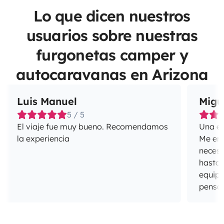
Lo que dicen nuestros
usuarios sobre nuestras
furgonetas camper y
autocaravanas en Arizona
Luis Manuel
Migu
5 / 5
El viaje fue muy bueno. Recomendamos
Una ex
la experiencia
Me enca
necesi
hasta 
equipa
pensan