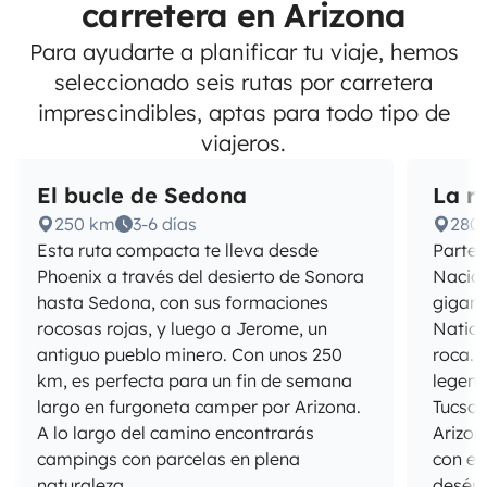
carretera en Arizona
Para ayudarte a planificar tu viaje, hemos
seleccionado seis rutas por carretera
imprescindibles, aptas para todo tipo de
viajeros.
El bucle de Sedona
La r
250 km
3-6 días
280
Esta ruta compacta te lleva desde
Parte 
Phoenix a través del desierto de Sonora
Nacion
hasta Sedona, con sus formaciones
gigant
rocosas rojas, y luego a Jerome, un
Nation
antiguo pueblo minero. Con unos 250
roca. 
km, es perfecta para un fin de semana
legend
largo en furgoneta camper por Arizona.
Tucson
A lo largo del camino encontrarás
Arizon
campings con parcelas en plena
con et
naturaleza.
desért