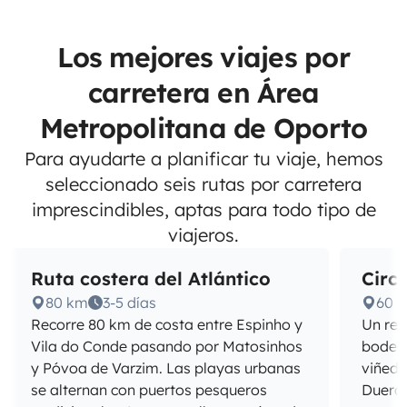
Los mejores viajes por
carretera en Área
Metropolitana de Oporto
Para ayudarte a planificar tu viaje, hemos
seleccionado seis rutas por carretera
imprescindibles, aptas para todo tipo de
viajeros.
Ruta costera del Atlántico
Circu
80 km
3-5 días
60 
Recorre 80 km de costa entre Espinho y
Un rec
Vila do Conde pasando por Matosinhos
bodega
y Póvoa de Varzim. Las playas urbanas
viñedos
se alternan con puertos pesqueros
Duero 