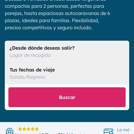
compactas para 2 personas, perfectas para
parejas, hasta espaciosas autocaravanas de 6
plazas, ideales para familias. Flexibilidad,
precios competitivos y seguro incluido.
¿Desde dónde deseas salir?
Lugar de recogida
Tus fechas de viaje
Salida/Regreso
Buscar
La más 