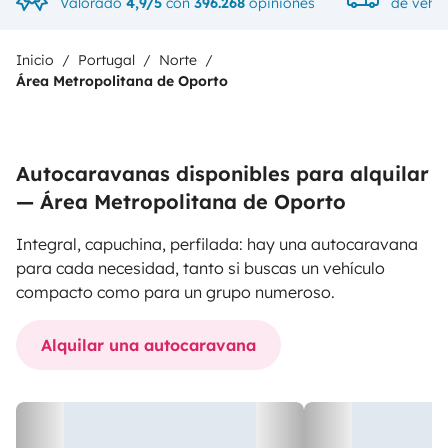
Valorado
4,9/5
con
396.268
opiniones
de vehíc
Inicio
Portugal
Norte
Área Metropolitana de Oporto
Autocaravanas disponibles para alquilar
— Área Metropolitana de Oporto
Integral, capuchina, perfilada: hay una autocaravana
para cada necesidad, tanto si buscas un vehículo
compacto como para un grupo numeroso.
Alquilar una autocaravana