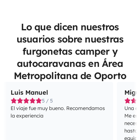
Lo que dicen nuestros
usuarios sobre nuestras
furgonetas camper y
autocaravanas en Área
Metropolitana de Oporto
Luis Manuel
Migu
5 / 5
El viaje fue muy bueno. Recomendamos
Una ex
la experiencia
Me enca
necesi
hasta 
equipa