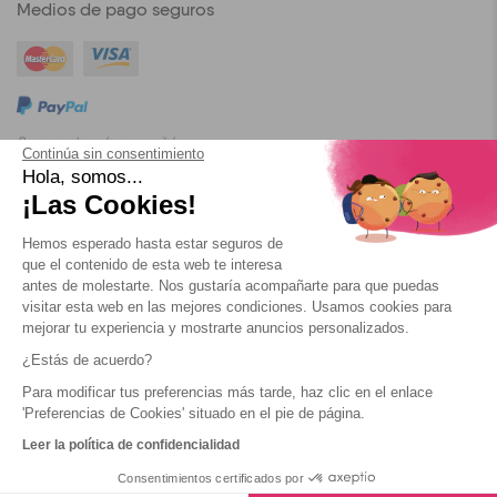
Medios de pago seguros
Pago en dos plazos posible
Continúa sin consentimiento
Hola, somos...
¡Las Cookies!
Blog
Condiciones Generales de Utilización
Confidencialidad
Hemos esperado hasta estar seguros de
que el contenido de esta web te interesa
Cookies
antes de molestarte. Nos gustaría acompañarte para que puedas
visitar esta web en las mejores condiciones. Usamos cookies para
mejorar tu experiencia y mostrarte anuncios personalizados.
¿Estás de acuerdo?
Para modificar tus preferencias más tarde, haz clic en el enlace
2026 Yescapa
'Preferencias de Cookies' situado en el pie de página.
Leer la política de confidencialidad
Consentimientos certificados por