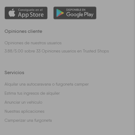
Opiniones cliente
Opiniones de nuestros usuarios
3.88
/
5.00
sobre
33
Opiniones usuarios en Trusted Shops
Servicios
Alquilar una autocaravana o furgoneta camper
Estima tus ingresos de alquiler
Anunciar un vehículo
Nuestras aplicaciones
Camperizar una furgoneta