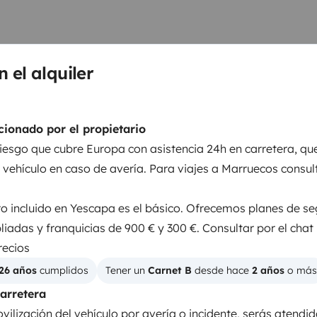
recemos un horario extendido
e nuestro personal. Este
egas y 29,90 € para las
n el alquiler
ión solo con cita previa)
•
 sujeta a disponibilidad)
•
Camas 2
a disponibilidad)
Días festivos:
ionado por el propietario
Cama elevadora
, 31/07, 29/09, 12/10, 08/12 y
98x200 cm
iesgo que cubre Europa con asistencia 24h en carretera, que
festivo u horario extendido se
l vehículo en caso de avería. Para viajes a Marruecos consult
ntratado.
¿Por qué alquilar una
ntajas como:
• Incluimos
ro incluido en Yescapa es el básico. Ofrecemos planes de s
WC
ponemos límites!
• Incluimos
iadas y franquicias de 900 € y 300 €. Consultar por el chat
Nevera
 de 1500€ por siniestro y
recios
Dirección asistida
€ y 300 €.
• Vehículos totalmente
26 años
 cumplidos
Tener un 
Carnet B
 desde hace 
2 años
 o más
Cierre centralizado
sor 220V y placa solar. Por
carretera
ducha y cocina.
• Viajar por toda
s
ilización del vehículo por avería o incidente, serás atendid
mpañado!
Para viajes a