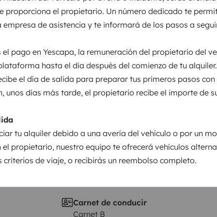
entos
te proporciona el propietario. Un número dedicado te permit
enos de 2 años de antigüedad.
a empresa de asistencia y te informará de los pasos a seguir
ertos todo el año. (excepto 25 de
ras (Sujetos a
Puesta en circulación:
 el pago en Yescapa, la remuneración del propietario del ve
 cama*
- Ropa de cama
5,95 METROS
2023
plataforma hasta el día después del comienzo de tu alquiler.
a
- Menaje de cocina,
Altura
recibe el día de salida para preparar tus primeros pasos con
xtra, 5€)
- Sillas y
2,84 m
n, unos días más tarde, el propietario recibe el importe de s
00, 69€/ud
- Portabicicletas
sticas
€
- Parking cerrado con
lida
erva la opción de 'ropa de cama'
ciar tu alquiler debido a una avería del vehículo o por un mo
 si activa “Toallas de baño”
 el propietario, nuestro equipo te ofrecerá vehículos altern
as superiores a 14 días tendrán
 criterios de viaje, o recibirás un reembolso completo.
dos los viajes incluimos
y papel higiénico de cortesía,
 y productos de limpieza.
• Las
Carnet de conducir
debo saber antes de comenzar
Carnet B
tigüedad demostrable
de carné