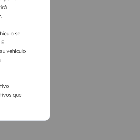
irá
.
hículo se
 El
 su vehículo
u
tivo
ativos que