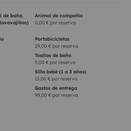
r variaciones en la
l de baño,
Animal de compañía
ero de plazas y la distribución.
lavavajillas)
0,00 € por reserva
io
Portabicicletas
29,00 € por reserva
Toallas de baño
5,00 € por reserva
Silla bebé (1 a 3 años)
15,00 € por reserva
Gastos de entrega
99,00 € por reserva