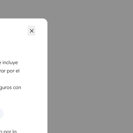
 incluye
ar por el
eguros con
o por la