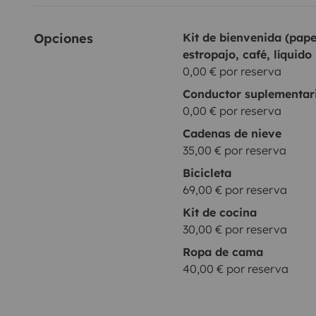
mostradas en el anuncio son orientativas. Puede habe
Opciones
Kit de bienvenida (pape
configuración del vehículo, siempre respetando el núm
estropajo, café, líquido 
0,00 € por reserva
Conductor suplementar
0,00 € por reserva
Cadenas de nieve
35,00 € por reserva
Bicicleta
69,00 € por reserva
Kit de cocina
30,00 € por reserva
Ropa de cama
40,00 € por reserva