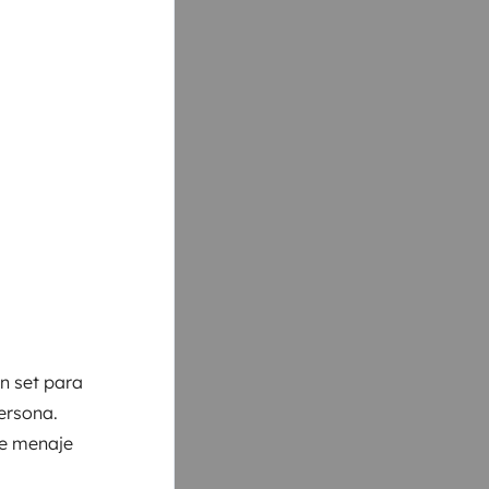
un set para
ersona.
de menaje