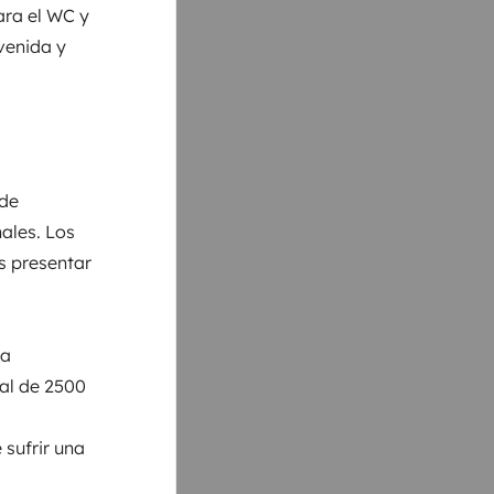
ara el WC y
venida y
 de
ales. Los
s presentar
va
nal de 2500
 sufrir una