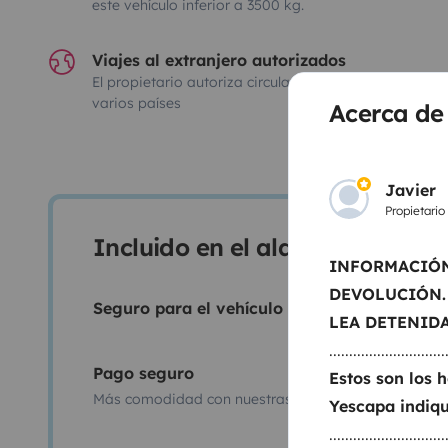
este vehículo inferior a 3500 kg.
Viajes al extranjero autorizados
El propietario autoriza circular con su vehículo en
varios países
Acerca de
Javier
Propietario
Incluido en el alquiler
INFORMACIÓN
DEVOLUCIÓN.
Seguro para el vehículo y sus ocupantes
LEA DETENID
.............................
Pago seguro
Estos son los h
Más comodidad con nuestras facilidades de pago
Yescapa indiqu
.............................