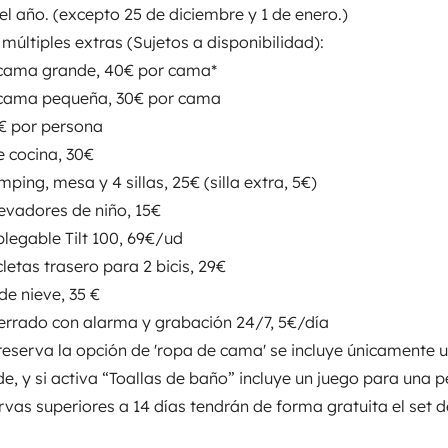
entos
el año. (excepto 25 de diciembre y 1 de enero.)
enos de 2 años de antigüedad.
 múltiples extras (Sujetos a disponibilidad):
ertos todo el año. (excepto 25 de
ma grande, 40€ por cama*
ras (Sujetos a
Puesta en circulación:
ma pequeña, 30€ por cama
 cama*
- Ropa de cama
5,95 METROS
2023
 por persona
a
- Menaje de cocina,
cocina, 30€
Altura
xtra, 5€)
- Sillas y
g, mesa y 4 sillas, 25€ (silla extra, 5€)
2,84 m
00, 69€/ud
- Portabicicletas
vadores de niño, 15€
sticas
€
- Parking cerrado con
egable Tilt 100, 69€/ud
erva la opción de 'ropa de cama'
tas trasero para 2 bicis, 29€
 si activa “Toallas de baño”
nieve, 35 €
as superiores a 14 días tendrán
ado con alarma y grabación 24/7, 5€/día
dos los viajes incluimos
a reserva la opción de 'ropa de cama' se incluye únicamente 
y papel higiénico de cortesía,
, y si activa “Toallas de baño” incluye un juego para una p
 y productos de limpieza.
• Las
ervas superiores a 14 días tendrán de forma gratuita el set 
Carnet de conducir
debo saber antes de comenzar
Carnet B
tigüedad demostrable
de carné