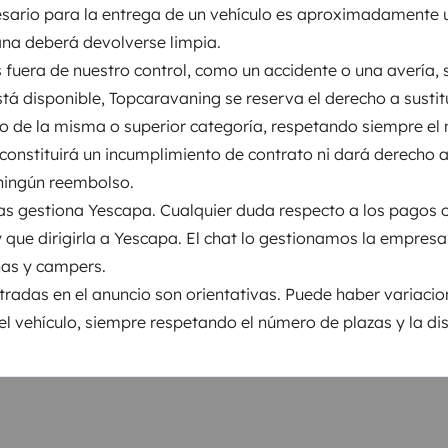
esario para la entrega de un vehículo es aproximadamente 
r variaciones en la
na deberá devolverse limpia.
l de baño,
Animal de compañía
ero de plazas y la distribución.
s fuera de nuestro control, como un accidente o una avería, 
lavavajillas)
0,00 € por reserva
tá disponible, Topcaravaning se reserva el derecho a sustitu
ro de la misma o superior categoría, respetando siempre el
io
Portabicicletas
 constituirá un incumplimiento de contrato ni dará derecho a
29,00 € por reserva
ningún reembolso.
Toallas de baño
las gestiona Yescapa. Cualquier duda respecto a los pagos 
5,00 € por reserva
 que dirigirla a Yescapa. El chat lo gestionamos la empresa 
Silla bebé (1 a 3 años)
as y campers.
15,00 € por reserva
tradas en el anuncio son orientativas. Puede haber variacio
Gastos de entrega
el vehículo, siempre respetando el número de plazas y la dis
99,00 € por reserva