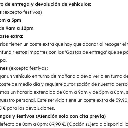
to de entrega y devolución de vehículos:
s
(excepto festivos)
pm a 5pm
de
9am a 12pm.
a perfilada
oste extra:
arios tienen un coste extra que hay que abonar al recoger el 
IOS DE ENTREGA Y
nfundir estos importes con los 'Gastos de entrega' que se 
RMACIÓN ANTES DE RESERVAR
apa.
.............................
Estos son los
rnes
(excepto festivos)
va final de Yescapa indique
ar un vehículo en turno de mañana o devolverlo en turno de
.............
Horario gratuito de
coste de medio día y requiere autorización de nuestro perso
s
(excepto festivos)
• Entregas de
mos un horario extendido de 8am a 9am y de 5pm a 8pm, s
Enviar un mensaje
con coste extra:
El resto de
uestro personal. Este servicio tiene un coste extra de 59,90
recoger el vehículo
.
Por favor no
0 € para las devoluciones.
 que se pagan a través de
gos y festivos (Atención solo con cita previa)
ede entregar un vehículo en turno
defecto de 8am a 8pm: 89,90 €. (Opción sujeta a disponibili
rá un coste de medio día y