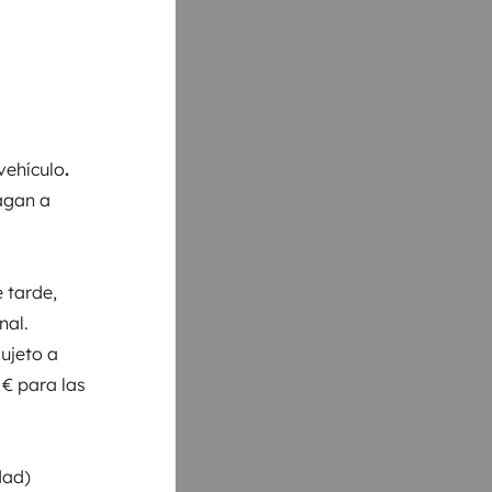
vehículo
.
pagan a
 tarde,
nal.
ujeto a
 € para las
dad)