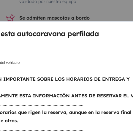
validado por nuestro equipo
Se admiten mascotas a bordo
¡Tus mascotas pueden formar parte del viaje!
 esta autocaravana perfilada
 del vehículo
Saber más
 IMPORTANTE SOBRE LOS HORARIOS DE ENTREGA Y
Asistencia en carretera
AMENTE ESTA INFORMACIÓN ANTES DE RESERVAR EL 
Disponible 24h los 7 días de la semana
........................................................................
Garantía de salida
orarios que rigen la reserva, aunque en la reserva final
Nuestro equipo te propone alternativas en caso de
e otros.
problema en último momento.
........................................................................