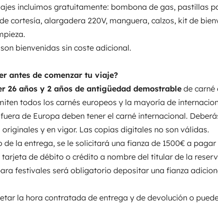
viajes incluimos gratuitamente: bombona de gas, pastillas p
la mayoría de internacionales.
 de cortesía, alargadera 220V, manguera, calzos, kit de bien
Se permite fumar
arné internacional. Deberás
No autorizado
mpieza.
opias digitales no son válidas.
•
son bienvenidas sin coste adicional.
anza de 1500€ a pagar únicamente
je
e la reserva
• En alquileres para
r antes de comenzar tu viaje?
ional de 2500 €.
• Tiene que
er 26 años y 2 años de antigüedad demostrable
de carné
ón o puede sufrir una
miten todos los carnés europeos y la mayoría de internacion
 un vehículo es
Importe
fuera de Europa deben tener el carné internacional. Deberá
nte por el
1500 €
á devolverse limpia.
• Si, por
riginales y en vigor. Las copias digitales no son válidas.
ancaria
o una avería, su vehículo
 de la entrega, se le solicitará una fianza de 1500€ a pagar
a el derecho a sustituir el
tarjeta de débito o crédito a nombre del titular de la reser
 respetando siempre el número de
para festivales será obligatorio depositar una fianza adicio
rato ni dará derecho al
olso varían en función de la fecha de anulación de
gestiona Yescapa. Cualquier duda
petar la hora contratada de entrega y de devolución o puede
a Yescapa. El chat lo
as y campers.
• Las fotos