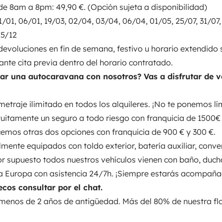
de 8am a 8pm: 49,90 €. (Opción sujeta a disponibilidad)
recemos un horario extendido
1/01, 06/01, 19/03, 02/04, 03/04, 06/04, 01/05, 25/07, 31/07,
e nuestro personal. Este
25/12
egas y 29,90 € para las
devoluciones en fin de semana, festivo u horario extendido 
ión solo con cita previa)
•
nte cita previa dentro del horario contratado.
 sujeta a disponibilidad)
•
lar una autocaravana con nosotros? Vas a disfrutar de v
Camas 2
a disponibilidad)
Días festivos:
Cama elevadora
, 31/07, 29/09, 12/10, 08/12 y
98x200 cm
metraje ilimitado en todos los alquileres. ¡No te ponemos lí
festivo u horario extendido se
tuitamente un seguro a todo riesgo con franquicia de 1500€
ntratado.
¿Por qué alquilar una
ecemos otras dos opciones con franquicia de 900 € y 300 €.
ntajas como:
• Incluimos
almente equipados con toldo exterior, batería auxiliar, conv
WC
ponemos límites!
• Incluimos
Por supuesto todos nuestros vehículos vienen con baño, duch
Nevera
 de 1500€ por siniestro y
da Europa con asistencia 24/7h. ¡Siempre estarás acompañ
Dirección asistida
€ y 300 €.
• Vehículos totalmente
ecos consultar por el chat.
Cierre centralizado
sor 220V y placa solar. Por
 menos de 2 años de antigüedad. Más del 80% de nuestra fl
ducha y cocina.
• Viajar por toda
s
mpañado!
Para viajes a