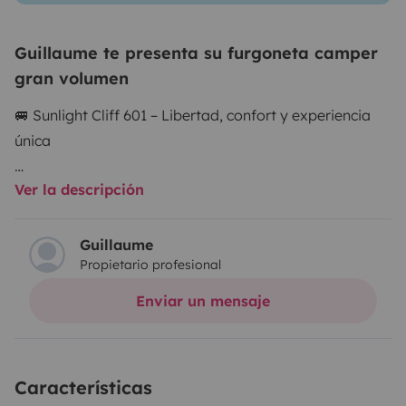
Guillaume te presenta su furgoneta camper
gran volumen
🚐 Sunlight Cliff 601 – Libertad, confort y experiencia
única
Ver la descripción
Descubre este Sunlight Cliff 601 moderno, en excelente
estado y totalmente equipado para tu aventura.
Ideal para 2 a 4 personas, ofrece un equilibrio perfecto
Guillaume
Propietario profesional
entre tamaño compacto y comodidad.
Enviar un mensaje
Me adapto completamente a tu forma de viajar.
Características