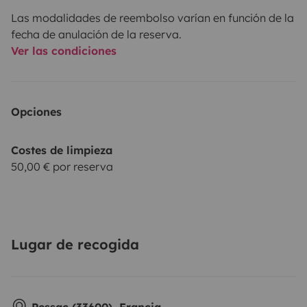
• 🛶 Canoe
Las modalidades de reembolso varían en función de la
• 🔋 Batería portátil
fecha de anulación de la reserva.
• 🏄 Tablas de surf
Ver las condiciones
Opciones
💰 Precios
• Hasta –50% larga duración
Costes de limpieza
50,00 € por reserva
🌍 Idiomas
Lugar de recogida
Francés 🇫🇷 | Alemán 🇩🇪 | Inglés 🇬🇧 | Español 🇪🇸