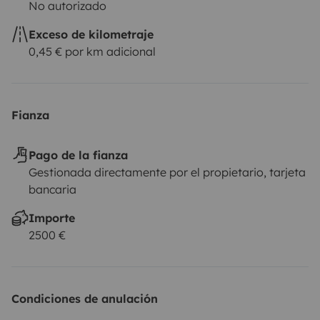
No autorizado
• 25 min estación
Exceso de kilometraje
• Transfer disponible
0,45 € por km adicional
• Fly & Drive gratis +14 días
• Parking gratuito
Fianza
• Guardar equipaje posible
Pago de la fianza
Gestionada directamente por el propietario, tarjeta
bancaria
🌍 Viaja por toda Europa
Importe
2500 €
➕ Extras
Condiciones de anulación