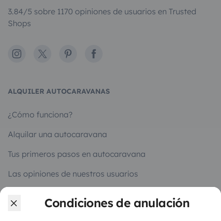
3.84/5 sobre 1170 opiniones de usuarios en Trusted
Shops
Instagram
X
Pinterest
Facebook
ALQUILER AUTOCARAVANAS
¿Cómo funciona?
Alquilar una autocaravana
Tus primeros pasos en autocaravana
Las opiniones de nuestros usuarios
Ayuda viajero
Condiciones de anulación