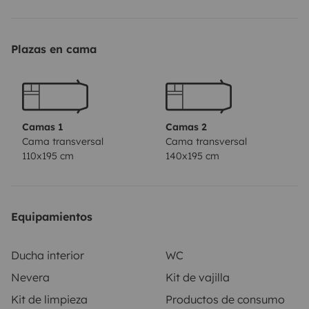
🔧 El vehículo
• Modelo: Sunlight Cliff 601 (Fiat Ducato)
Plazas en cama
• Estado: Excelente
• Capacidad: hasta 4 personas
• Permiso: Permiso B
• Conducción: Fácil y cómoda
Camas 1
Camas 2
Cama transversal
Cama transversal
110x195 cm
140x195 cm
🛏️ Comodidad
• Camas cómodas
Equipamientos
• Baño con ducha 🚿
• Cocina equipada
Ducha interior
WC
• Mucho espacio de almacenamiento
Nevera
Kit de vajilla
• Zona de vida agradable
Kit de limpieza
Productos de consumo