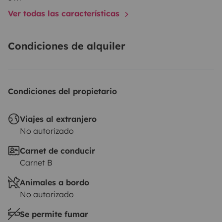
Ver todas las características
⭐ Lo que marca la diferencia
Condiciones de alquiler
• 🗺️ Mapa con +400 lugares probados
• 🧭 Ayuda gratuita para el itinerario
• 📱 Soporte durante el viaje
Condiciones del propietario
Dos opciones:
• libertad total
Viajes al extranjero
No autorizado
• o acompañamiento
Carnet de conducir
Carnet B
Animales a bordo
✈️ Acceso
No autorizado
Se permite fumar
• 15 min aeropuerto Bordeaux