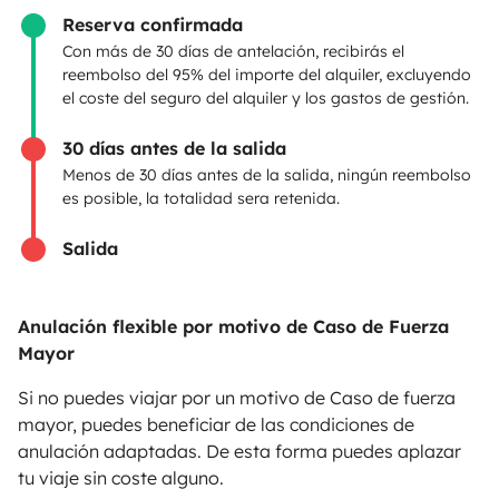
Reserva confirmada
PROPIETARIOS
Con más de 30 días de antelación, recibirás el
reembolso del 95% del importe del alquiler, excluyendo
Anunciar un vehículo
el coste del seguro del alquiler y los gastos de gestión.
Contrato de alquiler
30 días antes de la salida
Seguros de alquiler
Menos de 30 días antes de la salida, ningún reembolso
es posible, la totalidad sera retenida.
Asistencias de alquiler
Salida
Ayuda propietario
Anulación flexible por motivo de Caso de Fuerza
Mayor
Medios de pago seguros
Pago en varios plazos
Si no puedes viajar por un motivo de Caso de fuerza
mayor, puedes beneficiar de las condiciones de
anulación adaptadas. De esta forma puedes aplazar
Descargar en
Disponible en
tu viaje sin coste alguno.
App Store
Google Play