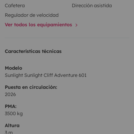
Cafetera
Dirección asistida
Regulador de velocidad
🍳 Equipamiento incluido
Ver todos los equipamientos
• Mesa exterior + sillas
• Barbacoa
Características técnicas
• Isofix x2
• Cocina exterior bajo demanda
Modelo
• Vajilla y utensilios
Sunlight Sunlight Cliff Adventure 601
• Toldo
Puesta en circulación:
• Bicicletas (según disponibilidad) 🚲
2026
• Juegos
PMA:
👉 Solo tienes que llegar y disfrutar
3500 kg
Altura
3 m