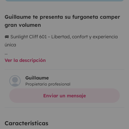
Guillaume te presenta su furgoneta camper
gran volumen
🚐 Sunlight Cliff 601 – Libertad, confort y experiencia
única
Ver la descripción
Descubre este Sunlight Cliff 601 moderno, en excelente
estado y totalmente equipado para tu aventura.
Ideal para 2 a 4 personas, ofrece un equilibrio perfecto
Guillaume
Propietario profesional
entre tamaño compacto y comodidad.
Enviar un mensaje
Me adapto completamente a tu forma de viajar.
Características