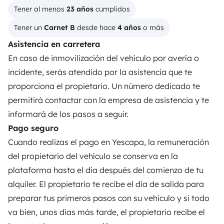
Tener al menos 
23 años
 cumplidos
PROPIETARIOS
Tener un 
Carnet B
 desde hace 
4 años
 o más
Anunciar un vehículo
Asistencia en carretera
Contrato de alquiler
En caso de inmovilización del vehículo por avería o
incidente, serás atendido por la asistencia que te
Seguros de alquiler
proporciona el propietario. Un número dedicado te
Asistencias de alquiler
permitirá contactar con la empresa de asistencia y te
informará de los pasos a seguir.
Ayuda propietario
Pago seguro
Cuando realizas el pago en Yescapa, la remuneración
del propietario del vehículo se conserva en la
plataforma hasta el día después del comienzo de tu
Medios de pago seguros
Pago en varios plazos
alquiler. El propietario te recibe el día de salida para
preparar tus primeros pasos con su vehículo y si todo
Descargar en
Disponible en
va bien, unos días más tarde, el propietario recibe el
App Store
Google Play