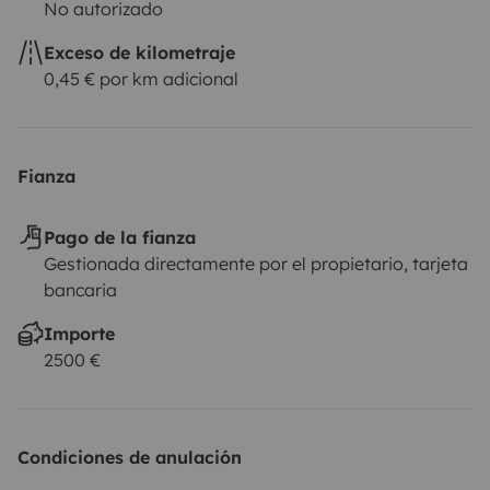
No autorizado
• 25 min estación
Exceso de kilometraje
• Transfer disponible
0,45 € por km adicional
• Fly & Drive gratis +14 días
• Parking gratuito
Fianza
• Guardar equipaje posible
Pago de la fianza
Gestionada directamente por el propietario, tarjeta
bancaria
🌍 Viaja por toda Europa
Importe
2500 €
➕ Extras
Condiciones de anulación