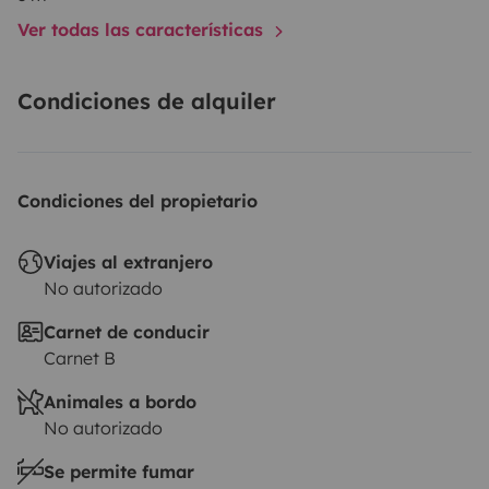
Ver todas las características
⭐ Lo que marca la diferencia
Condiciones de alquiler
• 🗺️ Mapa con +400 lugares probados
• 🧭 Ayuda gratuita para el itinerario
• 📱 Soporte durante el viaje
Condiciones del propietario
Dos opciones:
• libertad total
Viajes al extranjero
No autorizado
• o acompañamiento
Carnet de conducir
Carnet B
Animales a bordo
✈️ Acceso
No autorizado
Se permite fumar
• 15 min aeropuerto Bordeaux