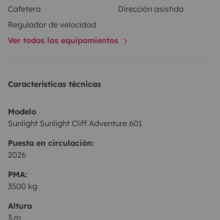
Cafetera
Dirección asistida
Regulador de velocidad
🍳 Equipamiento incluido
Ver todos los equipamientos
• Mesa exterior + sillas
• Barbacoa
Características técnicas
• Isofix x2
• Cocina exterior bajo demanda
Modelo
• Vajilla y utensilios
Sunlight Sunlight Cliff Adventure 601
• Toldo
Puesta en circulación:
• Bicicletas (según disponibilidad) 🚲
2026
• Juegos
PMA:
👉 Solo tienes que llegar y disfrutar
3500 kg
Altura
3 m