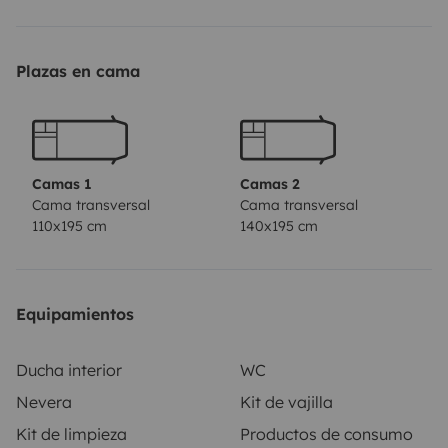
🔧 El vehículo
• Modelo: Sunlight Cliff 601 (Fiat Ducato)
Plazas en cama
• Estado: Excelente
• Capacidad: hasta 4 personas
• Permiso: Permiso B
• Conducción: Fácil y cómoda
Camas 1
Camas 2
Cama transversal
Cama transversal
110x195 cm
140x195 cm
🛏️ Comodidad
• Camas cómodas
Equipamientos
• Baño con ducha 🚿
• Cocina equipada
Ducha interior
WC
• Mucho espacio de almacenamiento
Nevera
Kit de vajilla
• Zona de vida agradable
Kit de limpieza
Productos de consumo