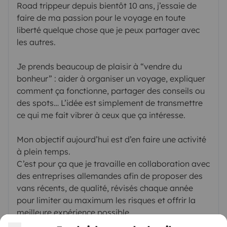
Road trippeur depuis bientôt 10 ans, j’essaie de
faire de ma passion pour le voyage en toute
liberté quelque chose que je peux partager avec
les autres.
Je prends beaucoup de plaisir à “vendre du
bonheur” : aider à organiser un voyage, expliquer
comment ça fonctionne, partager des conseils ou
des spots… L’idée est simplement de transmettre
ce qui me fait vibrer à ceux que ça intéresse.
Mon objectif aujourd’hui est d’en faire une activité
à plein temps.
C’est pour ça que je travaille en collaboration avec
des entreprises allemandes afin de proposer des
vans récents, de qualité, révisés chaque année
pour limiter au maximum les risques et offrir la
meilleure expérience possible.