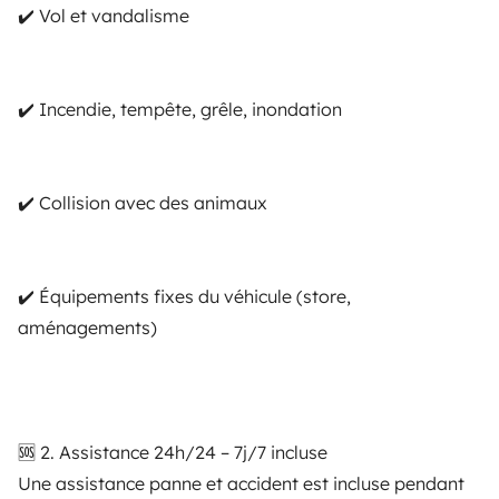
Guillaume
✔️ Vol et vandalisme
¿Tienes una pregunta para Guillaume?
Enviar un mensaje
✔️ Incendie, tempête, grêle, inondation
Puntuación global
✔️ Collision avec des animaux
4,95/5
Tasa de respuesta
100 %
✔️ Équipements fixes du véhicule (store,
Idiomas hablados
aménagements)
Alemán, Inglés, Español, Francés
Perfil certificado
🆘 2. Assistance 24h/24 – 7j/7 incluse
Une assistance panne et accident est incluse pendant