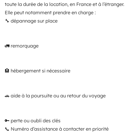
toute la durée de la location, en France et à l’étranger.
Elle peut notamment prendre en charge :
🔧 dépannage sur place
Vehículos similares cerca de Pessac
🚛 remorquage
🏨 hébergement si nécessaire
🚗 aide à la poursuite ou au retour du voyage
Camper gran volumen
Camper gran 
Pessac
Mérignac
🔑 perte ou oubli des clés
4 viajeros
4 viajeros
A partir de
📞 Numéro d’assistance à contacter en priorité
5,0
119 €
5,0
Best Owner
Best Owner