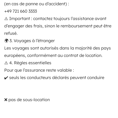
(en cas de panne ou d’accident) :
+49 721 660 3333
⚠️ Important : contactez toujours l’assistance avant
d’engager des frais, sinon le remboursement peut être
refusé.
A partir de
Reservar
🌍 3. Voyages à l’étranger
117 €
/día
Les voyages sont autorisés dans la majorité des pays
européens, conformément au contrat de location.
⚠️ 4. Règles essentielles
Pour que l’assurance reste valable :
✔️ seuls les conducteurs déclarés peuvent conduire
Yescapa es una plataforma que facilita y asegura el
alquiler de autocaravanas y furgonetas campers entre
particulares. La plataforma tiene el papel de
intermediario de confianza y propone una solución
❌ pas de sous-location
llave en mano para unas vacaciones en total libertad y
seguridad.