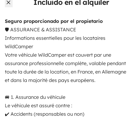
Incluido en el alquiler
Je me situe volontairement entre le particulier
amateur et le professionnel impersonnel : un
service sérieux, mais humain.
Seguro proporcionado por el propietario
🛡️ ASSURANCE & ASSISTANCE
La flotte reste volontairement limitée, ce qui me
Informations essentielles pour les locataires
permet d’être disponible 24h/24, 7j/7 pour vous
WildCamper
accompagner au mieux dans vos aventures.
Votre véhicule WildCamper est couvert par une
assurance professionnelle complète, valable pendant
Louer des vans est aujourd’hui l’une de mes plus
grandes aventures — et j’espère vous donner envie
toute la durée de la location, en France, en Allemagne
de vivre les vôtres.
et dans la majorité des pays européens.
Voici mon site internet :
🚐 1. Assurance du véhicule
https://guillaumewaechter6.wixsite.com/wildcamper-
Le véhicule est assuré contre :
atlantic
✔️ Accidents (responsables ou non)
Bonne route