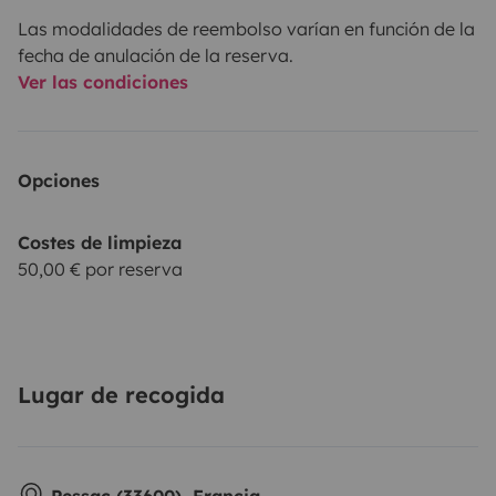
• 🛶 Canoe
Las modalidades de reembolso varían en función de la
• 🔋 Batería portátil
fecha de anulación de la reserva.
• 🏄 Tablas de surf
Ver las condiciones
Opciones
💰 Precios
• Hasta –50% larga duración
Costes de limpieza
50,00 € por reserva
🌍 Idiomas
Lugar de recogida
Francés 🇫🇷 | Alemán 🇩🇪 | Inglés 🇬🇧 | Español 🇪🇸