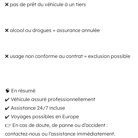
❌ pas de prêt du véhicule à un tiers
3.84/5 sobre 1170 opiniones de usuarios en Trusted
Shops
❌ alcool ou drogues = assurance annulée
Instagram
X
Pinterest
Facebook
❌ usage non conforme au contrat = exclusion possible
ALQUILER AUTOCARAVANAS
¿Cómo funciona?
Alquilar una autocaravana
🧠 En résumé
Tus primeros pasos en autocaravana
✔️ Véhicule assuré professionnellement
✔️ Assistance 24/7 incluse
Las opiniones de nuestros usuarios
✔️ Voyages possibles en Europe
Ayuda viajero
👉 En cas de doute, de panne ou d’accident :
contactez-nous ou l’assistance immédiatement.