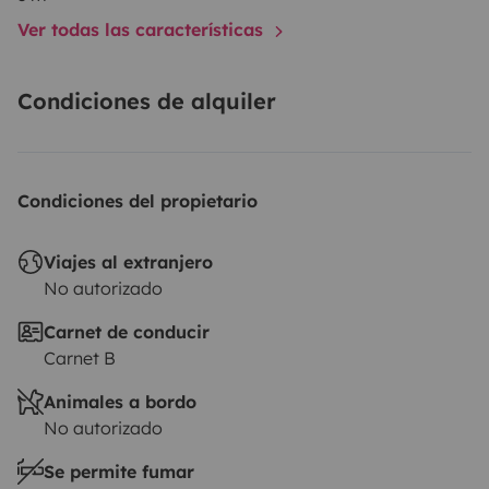
Ver todas las características
⭐ Lo que marca la diferencia
Condiciones de alquiler
• 🗺️ Mapa con +400 lugares probados
• 🧭 Ayuda gratuita para el itinerario
• 📱 Soporte durante el viaje
Condiciones del propietario
Dos opciones:
• libertad total
Viajes al extranjero
No autorizado
• o acompañamiento
Carnet de conducir
Carnet B
Animales a bordo
✈️ Acceso
No autorizado
Se permite fumar
• 15 min aeropuerto Bordeaux