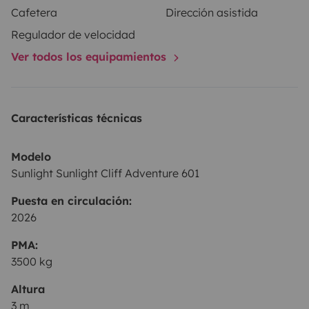
Cafetera
Dirección asistida
Regulador de velocidad
🍳 Equipamiento incluido
Ver todos los equipamientos
• Mesa exterior + sillas
• Barbacoa
Características técnicas
• Isofix x2
• Cocina exterior bajo demanda
Modelo
• Vajilla y utensilios
Sunlight Sunlight Cliff Adventure 601
• Toldo
Puesta en circulación:
• Bicicletas (según disponibilidad) 🚲
2026
• Juegos
PMA:
👉 Solo tienes que llegar y disfrutar
3500 kg
Altura
3 m