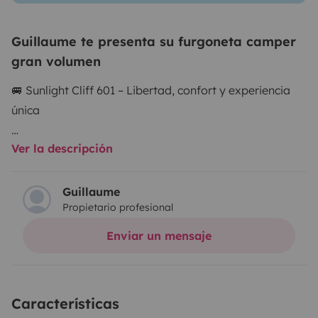
Guillaume te presenta su furgoneta camper
gran volumen
🚐 Sunlight Cliff 601 – Libertad, confort y experiencia
única
Ver la descripción
Descubre este Sunlight Cliff 601 moderno, en excelente
estado y totalmente equipado para tu aventura.
Ideal para 2 a 4 personas, ofrece un equilibrio perfecto
Guillaume
Propietario profesional
entre tamaño compacto y comodidad.
Enviar un mensaje
Me adapto completamente a tu forma de viajar.
Características