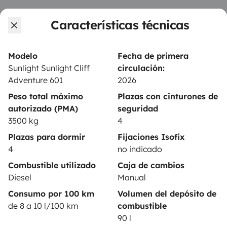
PROPIETARIOS
Características técnicas
Anunciar un vehículo
Contrato de alquiler
Modelo
Fecha de primera
Sunlight Sunlight Cliff
circulación:
Seguros de alquiler
Adventure 601
2026
Asistencias de alquiler
Peso total máximo
Plazas con cinturones de
autorizado (PMA)
seguridad
Ayuda propietario
3500 kg
4
Plazas para dormir
Fijaciones Isofix
4
no indicado
Combustible utilizado
Caja de cambios
Medios de pago seguros
Pago en varios plazos
Diesel
Manual
Consumo por 100 km
Volumen del depósito de
de 8 a 10 l/100 km
combustible
Descargar en
Disponible en
90 l
App Store
Google Play