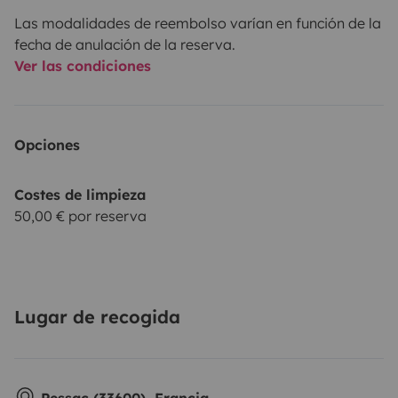
• 🛶 Canoe
Las modalidades de reembolso varían en función de la
• 🔋 Batería portátil
fecha de anulación de la reserva.
• 🏄 Tablas de surf
Ver las condiciones
Opciones
💰 Precios
• Hasta –50% larga duración
Costes de limpieza
50,00 € por reserva
🌍 Idiomas
Lugar de recogida
Francés 🇫🇷 | Alemán 🇩🇪 | Inglés 🇬🇧 | Español 🇪🇸