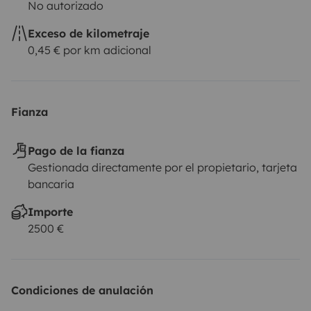
No autorizado
• 25 min estación
Exceso de kilometraje
• Transfer disponible
0,45 € por km adicional
• Fly & Drive gratis +14 días
• Parking gratuito
Fianza
• Guardar equipaje posible
Pago de la fianza
Gestionada directamente por el propietario, tarjeta
bancaria
🌍 Viaja por toda Europa
Importe
2500 €
➕ Extras
Condiciones de anulación