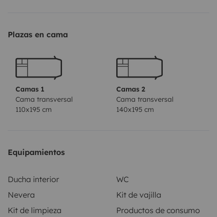
🔧 El vehículo
• Modelo: Sunlight Cliff 601 (Fiat Ducato)
Plazas en cama
• Estado: Excelente
• Capacidad: hasta 4 personas
• Permiso: Permiso B
• Conducción: Fácil y cómoda
Camas 1
Camas 2
Cama transversal
Cama transversal
110x195 cm
140x195 cm
🛏️ Comodidad
• Camas cómodas
Equipamientos
• Baño con ducha 🚿
• Cocina equipada
Ducha interior
WC
• Mucho espacio de almacenamiento
Nevera
Kit de vajilla
• Zona de vida agradable
Kit de limpieza
Productos de consumo