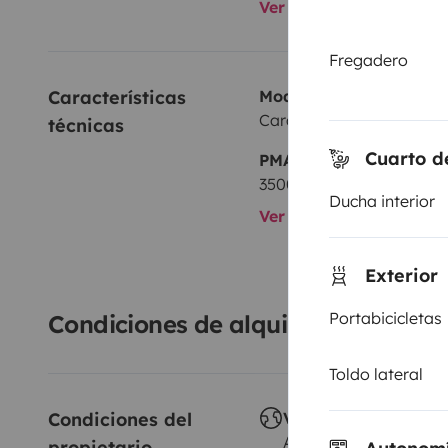
Ver todos los equipami
Fregadero
Características 
Modelo
Carado
técnicas
Cuarto d
PMA:
3500 kg
Ducha interior
Ver todas las caracterí
Exterior
Portabicicletas
Condiciones de alquiler
Toldo lateral
Condiciones del 
Viajes al extranjero
Autorizado
propietario