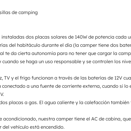
entos
sillas de camping
Puesta en circulación:
2025
va instaladas dos placas solares de 140W de potencia cada u
rías del habitáculo durante el día (la camper tiene dos bate
Altura
ual te da cierta autonomía para no tener que cargar la cam
2,84 m
y cuando se haga un uso responsable y se controlen los nive
sticas
z, TV y el frigo funcionan a través de las baterías de 12V cu
á conectado a una fuente de corriente externa, cuando si lo 
V.
 dos placas a gas. El agua caliente y la calefacción también
re acondicionado, nuestra camper tiene el AC de cabina, qu
Carnet de conducir
 del vehículo está encendido.
Carnet B