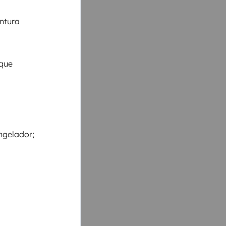
entura
 que
ngelador;