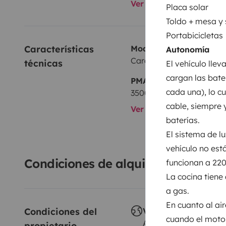
Ver todos los equipami
Placa solar
Toldo + mesa y 
Portabicicletas
Características 
Modelo
Autonomía
Carado
técnicas
El vehículo lle
cargan las bate
PMA:
cada una), lo c
3500 kg
cable, siempre 
Ver todas las caracterí
baterías.
El sistema de lu
vehículo no est
Condiciones de alquiler
funcionan a 220
La cocina tiene
a gas.
En cuanto al ai
Condiciones del 
Viajes al extranjero
cuando el motor
Autorizado
propietario