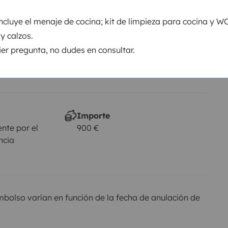
 incluye el menaje de cocina; kit de limpieza para cocina y W
Se permite fumar
No autorizado
 y calzos.
ier pregunta, no dudes en consultar.
je
al
Importe
nte por el
900 €
ncia
olso varían en función de la fecha de anulación de