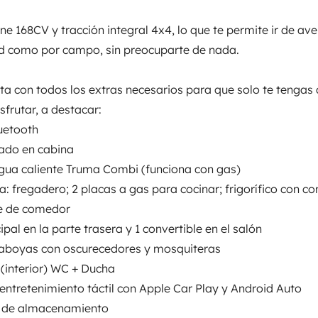
el habitáculo durante el día (la
ne 168CV y tracción integral 4x4, lo que te permite ir de av
te da cierta autonomía para no
ad como por campo, sin preocuparte de nada.
ndo se haga un uso responsable y
luz, TV y el frigo funcionan a
nta con todos los extras necesarios para que solo te tengas
está conectado a una fuente de
sfrutar, a destacar:
Camas 2
.
La cocina tiene dos placas a
uetooth
Cama transversal
nan a gas.
En cuanto al aire
147x189 cm
nado en cabina
, que funciona cuando el motor
gua caliente Truma Combi (funciona con gas)
luye el menaje de cocina; kit de
: fregadero; 2 placas a gas para cocinar; frigorífico con co
calzos.
Si tienes cualquier
e de comedor
WC
ipal en la parte trasera y 1 convertible en el salón
Nevera
raboyas con oscurecedores y mosquiteras
Kit de limpieza
(interior) WC + Ducha
Cierre centralizado
entretenimiento táctil con Apple Car Play y Android Auto
s
 de almacenamiento