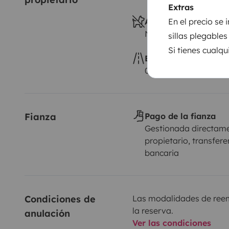
Extras
En el precio se
Animales a bordo
No autorizado
sillas plegables
Si tienes cualqu
Exceso de kilometra
0,30 € por km adicion
Fianza
Pago de la fianza
Gestionada directame
propietario, transfere
bancaria
Condiciones de 
Las modalidades de reemb
la reserva.
anulación
Ver las condiciones