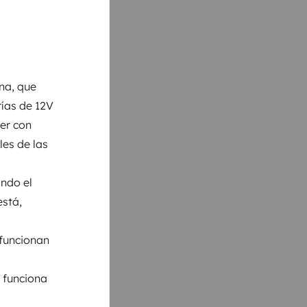
na, que
rías de 12V
per con
les de las
ando el
está,
 funcionan
e funciona