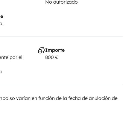
No autorizado
je
al
Importe
nte por el
800 €
a
olso varían en función de la fecha de anulación de