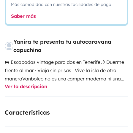
Más comodidad con nuestras facilidades de pago
Saber más
Yanira te presenta tu autocaravana
capuchina
🚐 Escapadas vintage para dos en Tenerife
🌙 Duerme
frente al mar · Viaja sin prisas · Vive la isla de otra
manera
Vanboleo no es una camper moderna ni una
Ver la descripción
autocaravana más.
Es una tiny house vintage sobre
ruedas inspirada en los años 90, creada para quienes
quieren desconectar de verdad y descubrir Tenerife
Características
lentamente.
Aquí no hace falta correr ni seguir horarios.
Solo abrir la puerta, poner música, preparar café y
dejar que el viaje ocurra.
Imagina despertar frente al