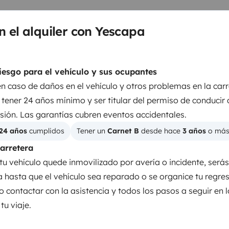
n el alquiler con Yescapa
iesgo para el vehículo y sus ocupantes
en caso de daños en el vehículo y otros problemas en la carr
tener 24 años mínimo y ser titular del permiso de conducir
sión. Las garantías cubren eventos accidentales.
rlink y Apple CarPlay.
24 años
 cumplidos
Tener un 
Carnet B
 desde hace 
3 años
 o má
carretera
la, sartén, platos, vasos, tabla
tu vehículo quede inmovilizado por avería o incidente, será
Kit de vajilla
ia hasta que el vehículo sea reparado o se organice tu regre
Dirección asistida
s y almohadas.
o contactar con la asistencia y todos los pasos a seguir en 
Cámara de marcha atrás
de cama. (con suplemento)
u viaje.
Reproductor de CD
 entregada, se cobrará un