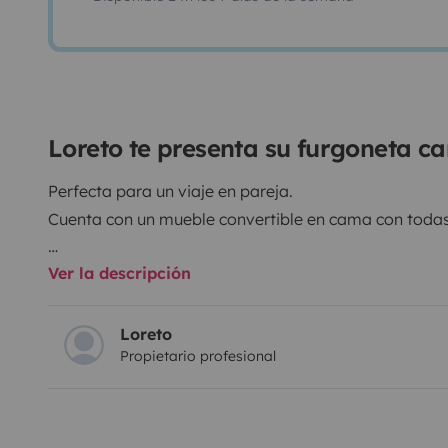
Loreto te presenta su furgoneta c
Perfecta para un viaje en pareja.
Cuenta con un mueble convertible en cama con toda
Ver la descripción
Volkswagen Trasporter (T5.1) 2.0 TDI del 2012 camp
- 2 plazas viajar y dormir.
- Toldo exterior con mesa y 2 sillas
Loreto
Propietario profesional
- Depósito de agua auxiliar con bomba de agua para
- Portabicicletas