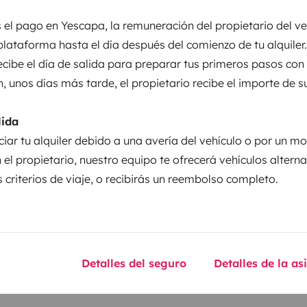
entos
 el pago en Yescapa, la remuneración del propietario del ve
plataforma hasta el día después del comienzo de tu alquiler.
recibe el día de salida para preparar tus primeros pasos con
Puesta en circulación:
n, unos días más tarde, el propietario recibe el importe de s
 Kombi Pro
2012
lida
ciar tu alquiler debido a una avería del vehículo o por un mo
Altura
1,97 m
 el propietario, nuestro equipo te ofrecerá vehículos altern
 criterios de viaje, o recibirás un reembolso completo.
sticas
Detalles del seguro
Detalles de la as