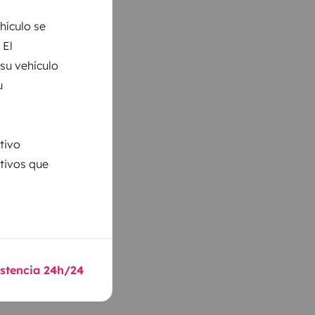
hículo se
 El
 su vehículo
u
tivo
ativos que
istencia 24h/24