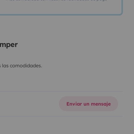
amper
s las comodidades.
erizada en 2021.
Enviar un mensaje
 ducha.