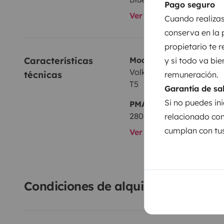
Pago seguro
suplemento de 30,00€ en concepto de limpieza.
Ver todos los equipami
Cuando realizas
¡Cualquier duda, estamos encantados de ayudaros!
conserva en la 
propietario te 
Características 
Modelo
y si todo va bie
Volkswagen Transporter
técnicas
remuneración.
T5
Garantía de sa
Si no puedes ini
PMA:
2800 kg
relacionado con
cumplan con tus
Ver todas las caracterí
Condiciones de alquiler