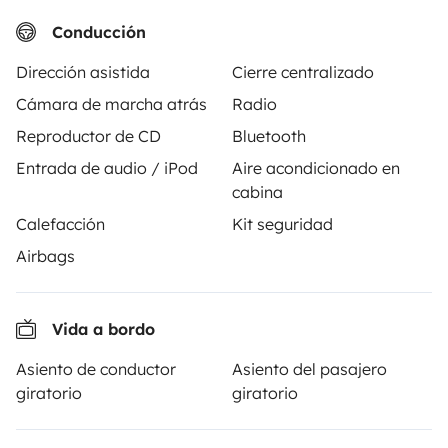
/día
Conducción
Dirección asistida
Cierre centralizado
Cámara de marcha atrás
Radio
Yescapa es una plataforma que facilita y asegura el
Reproductor de CD
Bluetooth
alquiler de autocaravanas y furgonetas campers entre
Entrada de audio / iPod
Aire acondicionado en
particulares. La plataforma tiene el papel de
cabina
intermediario de confianza y propone una solución
Calefacción
Kit seguridad
llave en mano para unas vacaciones en total libertad y
seguridad.
Airbags
3.84/5 sobre 1170 opiniones de usuarios en Trusted
Vida a bordo
Shops
Asiento de conductor
Asiento del pasajero
giratorio
giratorio
Instagram
X
Pinterest
Facebook