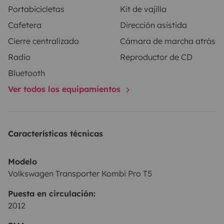
Portabicicletas
Kit de vajilla
olla, sartén, platos, vasos, tabla de cortar, cafetera y
Cafetera
Dirección asistida
cubertería.
Cierre centralizado
Cámara de marcha atrás
- No olvides traer tu ropa de cama: sábanas, mantas y
almohadas.
Radio
Reproductor de CD
- Posibilidad de incluir potti, cocina de gas y ropa de
Bluetooth
cama. (con suplemento)
Ver todos los equipamientos
Si no se devuelve en las mismas condiciones que fue
entregada, se cobrará un suplemento de 30,00€ en
Características técnicas
concepto de limpieza.
¡Cualquier duda, estamos encantados de ayudaros!
Modelo
Volkswagen Transporter Kombi Pro T5
Puesta en circulación:
2012