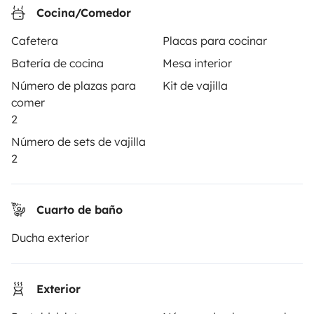
Cocina/Comedor
ALQUILER AUTOCARAVANAS
Cafetera
Placas para cocinar
¿Cómo funciona?
Batería de cocina
Mesa interior
Alquilar una autocaravana
Número de plazas para
Kit de vajilla
comer
Tus primeros pasos en autocaravana
2
Las opiniones de nuestros usuarios
Número de sets de vajilla
2
Ayuda viajero
Cuarto de baño
PROPIETARIOS
Ducha exterior
Anunciar un vehículo
Contrato de alquiler
Exterior
Seguros de alquiler