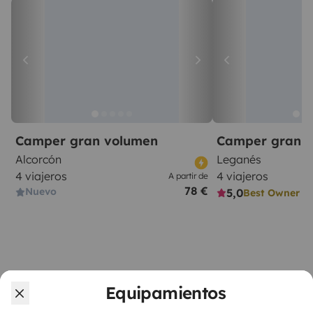
Camper gran volumen
Camper gran 
Alcorcón
Leganés
4 viajeros
4 viajeros
A partir de
78 €
Nuevo
5,0
Best Owner
Equipamientos
A partir de
Reservar
70 €