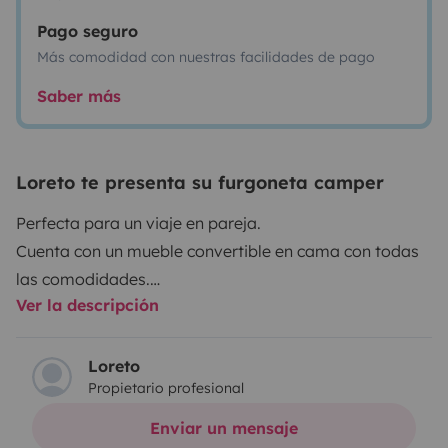
Pago seguro
Más comodidad con nuestras facilidades de pago
Saber más
Loreto te presenta su furgoneta camper
Perfecta para un viaje en pareja.
Cuenta con un mueble convertible en cama con todas
las comodidades.
Ver la descripción
Volkswagen Trasporter (T5.1) 2.0 TDI del 2012
camperizada en 2021.
Loreto
Propietario profesional
- 2 plazas viajar y dormir.
- Toldo exterior con mesa y 2 sillas
Enviar un mensaje