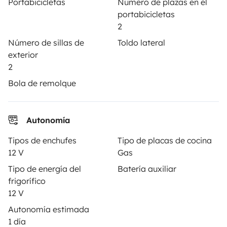
Portabicicletas
Número de plazas en el
portabicicletas
Asistencias de alquiler
2
Ayuda propietario
Número de sillas de
Toldo lateral
exterior
2
Bola de remolque
Medios de pago seguros
Pago en varios plazos
Autonomía
Descargar en
Disponible en
App Store
Google Play
Tipos de enchufes
Tipo de placas de cocina
12 V
Gas
Tipo de energía del
Batería auxiliar
frigorífico
Blog
Contáctanos
Empleo
CGU
12 V
Confidencialidad
Cookies
Autonomía estimada
1 día