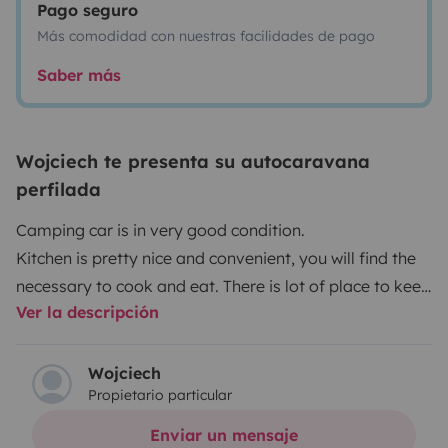
Pago seguro
Más comodidad con nuestras facilidades de pago
Saber más
Wojciech te presenta su autocaravana
perfilada
Camping car is in very good condition.
Kitchen is pretty nice and convenient, you will find the
necessary to cook and eat. There is lot of place to keep
Ver la descripción
your stuff and space tidy.Bathroom is quite
confortable with light, mirrors and a nice shower.We
propose materiel for cooking, eating, sleeping and
Wojciech
Propietario particular
playing so you can travel light.There is possibility to
come search you in Quimper train station or to park
Enviar un mensaje