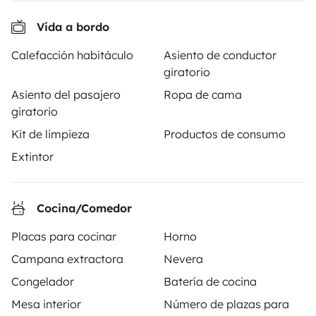
Vida a bordo
Calefacción habitáculo
Asiento de conductor
giratorio
Asiento del pasajero
Ropa de cama
A partir de
Reservar
giratorio
95 €
/día
Kit de limpieza
Productos de consumo
Extintor
Cocina/Comedor
Yescapa es una plataforma que facilita y asegura el
alquiler de autocaravanas y furgonetas campers entre
Placas para cocinar
Horno
particulares. La plataforma tiene el papel de
Campana extractora
Nevera
intermediario de confianza y propone una solución
llave en mano para unas vacaciones en total libertad y
Congelador
Batería de cocina
seguridad.
Mesa interior
Número de plazas para