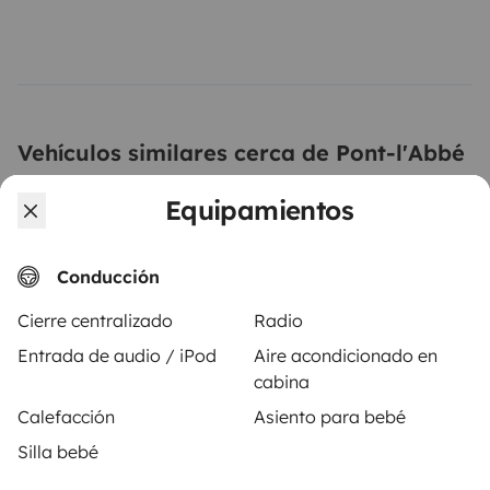
Vehículos similares cerca de Pont-l'Abbé
Equipamientos
Conducción
Cierre centralizado
Radio
Entrada de audio / iPod
Aire acondicionado en
cabina
Autocaravana Perfilada
Autocaravana 
Calefacción
Asiento para bebé
Plomeur
Plonéour-Lanvern
Silla bebé
3 viajeros
4 viajeros
A partir de
Nuevo
4,0
65 €