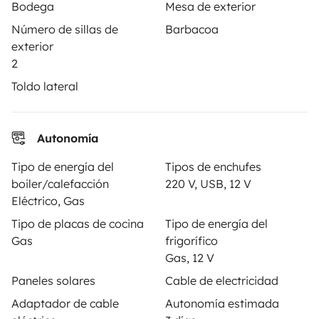
Bodega
Mesa de exterior
PROPIETARIOS
Número de sillas de
Barbacoa
exterior
Anunciar un vehículo
2
Contrato de alquiler
Toldo lateral
Seguros de alquiler
Autonomía
Asistencias de alquiler
Tipo de energía del
Tipos de enchufes
Ayuda propietario
boiler/calefacción
220 V, USB, 12 V
Eléctrico, Gas
Tipo de placas de cocina
Tipo de energía del
Gas
frigorífico
Medios de pago seguros
Pago en varios plazos
Gas, 12 V
Paneles solares
Cable de electricidad
Descargar en
Disponible en
Adaptador de cable
Autonomía estimada
App Store
Google Play