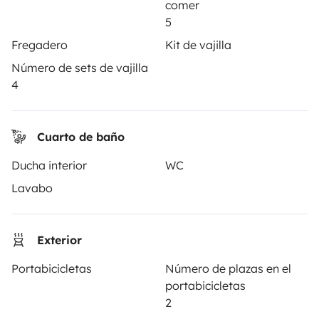
comer
3.88/5 sobre 1170 opiniones de usuarios en Trusted
5
Shops
Fregadero
Kit de vajilla
Número de sets de vajilla
Instagram
X
Pinterest
Facebook
4
ALQUILER AUTOCARAVANAS
Cuarto de baño
Ducha interior
WC
¿Cómo funciona?
Lavabo
Alquilar una autocaravana
Tus primeros pasos en autocaravana
Exterior
Las opiniones de nuestros usuarios
Portabicicletas
Número de plazas en el
Ayuda viajero
portabicicletas
2