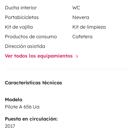
enfant.
Côté Salle de Bains, un lavabo avec wc et une
Ducha interior
WC
douche modulable.
Un grand confort pour partir une
Portabicicletas
Nevera
semaine ou plus, profiter des paysages durant votre
Kit de vajilla
Kit de limpieza
voyage et être à l'aise à l' étape.
Productos de consumo
Cafetera
Dirección asistida
Ver todos los equipamientos
Características técnicas
Modelo
Pilote A 656 Ua
Puesta en circulación:
2017