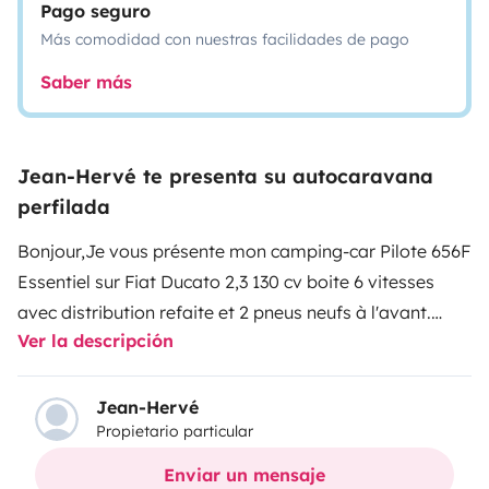
Pago seguro
Más comodidad con nuestras facilidades de pago
Saber más
Jean-Hervé te presenta su autocaravana
perfilada
Bonjour,
Je vous présente mon camping-car Pilote 656F
Essentiel sur Fiat Ducato 2,3 130 cv boite 6 vitesses
avec distribution refaite et 2 pneus neufs à l'avant.
Ver la descripción
Vous profitez d' un régulateur de vitesse et de la
climatisation cabine ainsi que d'un autoradio CD. Les
sièges sont tournants avec des housses neuves. Vous
Jean-Hervé
Propietario particular
avez la possibilité de rouler avec le gaz ouvert, très
utile pour les petits trajets.
Hors de stationnements
Enviar un mensaje