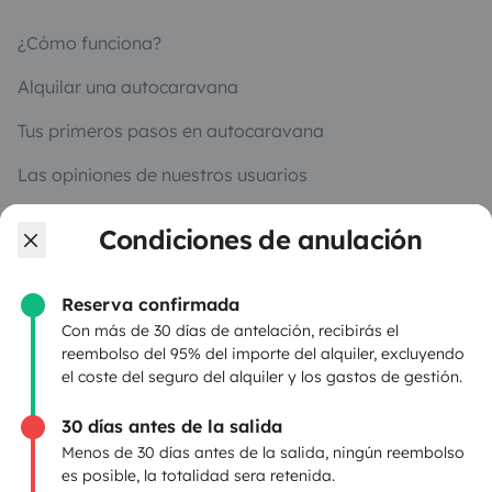
¿Cómo funciona?
Alquilar una autocaravana
Tus primeros pasos en autocaravana
Las opiniones de nuestros usuarios
Ayuda viajero
Condiciones de anulación
Reserva confirmada
PROPIETARIOS
Con más de 30 días de antelación, recibirás el
reembolso del 95% del importe del alquiler, excluyendo
Anunciar un vehículo
el coste del seguro del alquiler y los gastos de gestión.
Contrato de alquiler
30 días antes de la salida
Seguros de alquiler
Menos de 30 días antes de la salida, ningún reembolso
es posible, la totalidad sera retenida.
Asistencias de alquiler