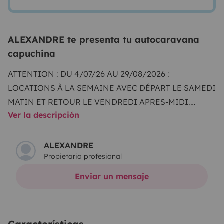
ALEXANDRE te presenta tu autocaravana
capuchina
ATTENTION : DU 4/07/26 AU 29/08/2026 :
LOCATIONS À LA SEMAINE AVEC DÉPART LE SAMEDI
MATIN ET RETOUR LE VENDREDI APRES-MIDI.
Ver la descripción
ACCÈS DEPUIS PARIS :
Notre agence de location se
situe à environ 1h00 de la gare Paris Nord si vous
arrivez à l gare de Longueau, ou à environ 1h30 si vous
ALEXANDRE
Propietario profesional
arrivez à la gare de Moreuil.
Bon à savoir : Je viendrais
vous chercher gratuitement à l'une ou l'autre de ces
Enviar un mensaje
gares pour faciliter votre arrivée.
HORAIRES
D'OUVERTURE :
LUN-VEN : 9H30/18H00
SAM :
9H30/12H30
JOURS FÉRIES SUR RDV :