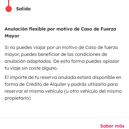
Salida
Ayuda propietario
Anulación flexible por motivo de Caso de Fuerza
Mayor
Medios de pago seguros
Pago en varios plazos
Si no puedes viajar por un motivo de Caso de fuerza
mayor, puedes beneficiar de las condiciones de
anulación adaptadas. De esta forma puedes aplazar
Descargar en
Disponible en
tu viaje sin coste alguno.
App Store
Google Play
El importe de tu reserva anulada estará disponible en
forma de Crédito de Alquiler y podrás utilizarlo para
reservar el mismo vehículo (u otro vehículo del mismo
propietario)
Blog
Contáctanos
Empleo
CGU
Confidencialidad
Cookies
© 2026 Yescapa
Saber más