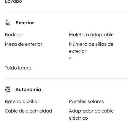
Lavabo
Ayuda propietario
Exterior
Bodega
Maletero adaptable
Mesa de exterior
Número de sillas de
Medios de pago seguros
Pago en varios plazos
exterior
4
Descargar en
Disponible en
Toldo lateral
App Store
Google Play
Autonomía
Blog
Contáctanos
Empleo
CGU
Batería auxiliar
Paneles solares
Cable de electricidad
Adaptador de cable
Confidencialidad
Cookies
eléctrico
© 2026 Yescapa