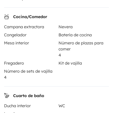
¿Cómo funciona?
Cocina/Comedor
Alquilar una autocaravana
Campana extractora
Nevera
Tus primeros pasos en autocaravana
Congelador
Batería de cocina
Las opiniones de nuestros usuarios
Mesa interior
Número de plazas para
Ayuda viajero
comer
4
Fregadero
Kit de vajilla
PROPIETARIOS
Número de sets de vajilla
4
Anunciar un vehículo
Contrato de alquiler
Cuarto de baño
Seguros de alquiler
Ducha interior
WC
Asistencias de alquiler