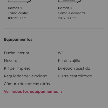
interior del vehículo.
Accesorios de exterior; toldo, toma
Camas 1
Camas 2
antena tv exterior, mesa, 4 sillas, manguera, cable
Cama central
Cama elevadora
180x210 cm
120x180 cm
enchufe corriente.
No es permitido fumar en el
interior.
Prepara tu maleta, comida y listos para
viajar!
OFERTAS DISPONIBLES. CONSULTAS POR
MENSAJE 24H O LLAMADA TELEFONICA DESDE LAS
Equipamientos
4 p.m. Y TE INFORMO.
Ducha interior
WC
Nevera
Kit de vajilla
Kit de limpieza
Dirección asistida
Regulador de velocidad
Cierre centralizado
Cámara de marcha atrás
Ver todos los equipamientos