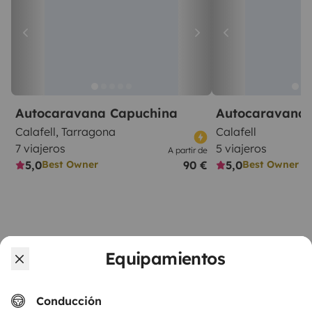
Autocaravana Capuchina
Autocaravana 
Calafell, Tarragona
Calafell
7 viajeros
5 viajeros
A partir de
5,0
90 €
5,0
Best Owner
Best Owner
Equipamientos
A partir de
Solicitud de alquiler
150 €
/día
Conducción