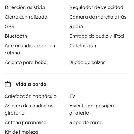
Dirección asistida
Regulador de velocidad
Cierre centralizado
Cámara de marcha atrás
GPS
Radio
Yescapa es una plataforma que facilita y asegura el
alquiler de autocaravanas y furgonetas campers entre
Bluetooth
Entrada de audio / iPod
particulares. La plataforma tiene el papel de
Aire acondicionado en
Calefacción
intermediario de confianza y propone una solución
cabina
llave en mano para unas vacaciones en total libertad y
Asiento para bebé
Juego de calzas
seguridad.
3.84/5 sobre 1170 opiniones de usuarios en Trusted
Vida a bordo
Shops
Calefacción habitáculo
TV
Asiento de conductor
Asiento del pasajero
Instagram
X
Pinterest
Facebook
giratorio
giratorio
Antena parabólica
Ropa de cama
ALQUILER AUTOCARAVANAS
Kit de limpieza