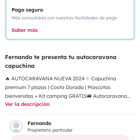
Pago seguro
Más comodidad con nuestras facilidades de pago
Saber más
Fernando te presenta tu autocaravana
capuchina
🔥 AUTOCARAVANA NUEVA 2024 ✨ Capuchina
premium 7 plazas | Costa Dorada | Mascotas
bienvenidas + Kit camping GRATIS
🚐 Autocaravana
Ver la descripción
McLouis GLAMYS 322 (2024) – ¡Estrena tus vacaciones
con una caravana NUEVA en Calafell!
✨ Modelo
capuchina del año 2024, amplia y de gama alta,
Fernando
Propietario particular
perfecta para familias y grupos de hasta 7 personas.
Disfruta de la libertad de la Costa Dorada con todo el