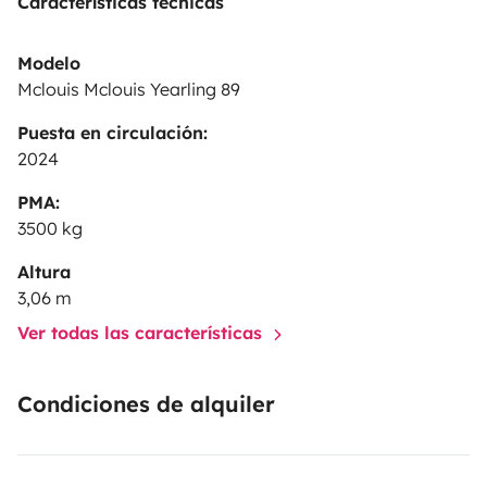
Características técnicas
Calafell!
🏄 Posibilidad de alquilar un Stand Up Paddle
por 60 euros para toda la reserva.
Modelo
Mclouis Mclouis Yearling 89
Puesta en circulación:
2024
PMA:
3500 kg
Altura
3,06 m
Ver todas las características
Condiciones de alquiler