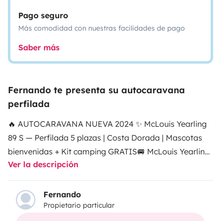
Pago seguro
Más comodidad con nuestras facilidades de pago
Saber más
Fernando te presenta su autocaravana
perfilada
🔥 AUTOCARAVANA NUEVA 2024 ✨ McLouis Yearling
89 S — Perfilada 5 plazas | Costa Dorada | Mascotas
bienvenidas + Kit camping GRATIS
🚐 McLouis Yearling
Ver la descripción
89 S (2024) – ¡Estrena tus vacaciones con una
autocaravana NUEVA en Calafell!
✨ Perfilada del año
2024, moderna, espaciosa y totalmente equipada.
Fernando
Propietario particular
Ideal para familias o para parejas que disfrutan de sus
vacaciones en compañía de amigos y familiares. Tú